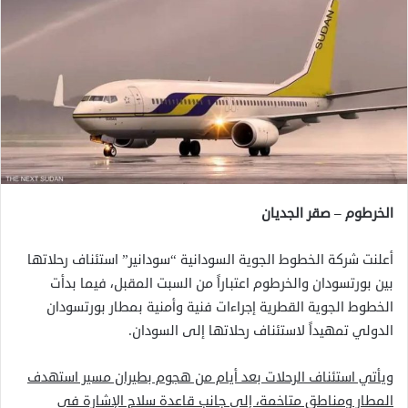
الخرطوم – صقر الجديان
أعلنت شركة الخطوط الجوية السودانية “سودانير” استئناف رحلاتها
بين بورتسودان والخرطوم اعتباراً من السبت المقبل، فيما بدأت
الخطوط الجوية القطرية إجراءات فنية وأمنية بمطار بورتسودان
الدولي تمهيداً لاستئناف رحلاتها إلى السودان.
ويأتي استئناف الرحلات بعد أيام من هجوم بطيران مسير استهدف
المطار ومناطق متاخمة، إلى جانب قاعدة سلاح الإشارة في