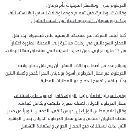
الخرطوم بحري ومعسكر المرخيات بأم درمان.
وقالت “سودانير”، في تعميم موجه لوكالات السفر، إنها ستستأنف
رحلات بورتسودان ـ الخرطوم اعتباراً من السبت المقبل.
كما أعلنت الشركة، عبر صفحتها الرسمية على فيسبوك، بدء نقل
الحجاج السودانيين في رحلات مباشرة إلى المدينة المنورة اعتباراً
من 17 مايو الجاري، دون تحديد المدينة التي ستنطلق منها الرحلات.
وتوقع عدد من أصحاب وكالات السفر، أن يتم نقل حجاج ولاية
الخرطوم عبر مطار الخرطوم، أسوة بولايتي البحر الأحمر وكسلا اللتين
بدأتا بالفعل تفويج الحجاج عبر المطارات المحلية.
وفي السياق، اطمأن رئيس الوزراء، كامل إدريس، على استئناف
مطار الخرطوم الدولي لعمله بصورة طبيعية وبكامل كفاءته.
وقال إعلام مجلس الوزراء إن إدريس تلقى، الخميس، تنويراً من مدير
سلطة الطيران المدني ومدير مطار الخرطوم الدولي بشأن الجهود
التي بذلت لاستئناف فتح المجال الجوي واستعادة التشغيل