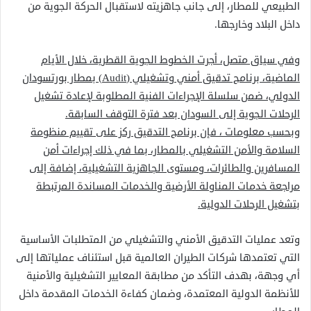
الطبيعي للمطار، إلى جانب جاهزيته لاستقبال الحركة الجوية من
داخل البلاد وخارجها.
وفي سياق متصل، أجرت الخطوط الجوية القطرية، خلال الأيام
الماضية، برنامج تدقيق أمني وتشغيلي (Audit) بمطار بورتسودان
الدولي، ضمن سلسلة الإجراءات الفنية المطلوبة لإعادة تشغيل
الرحلات الجوية إلى السودان بعد فترة التوقف السابقة.
وبحسب معلومات ، فإن برنامج التدقيق ركز على تقييم منظومة
السلامة والأمن التشغيلي بالمطار، بما في ذلك إجراءات أمن
المسافرين والطائرات، ومستوى الجاهزية التشغيلية، إضافة إلى
مراجعة خدمات المناولة الأرضية والخدمات المساندة المرتبطة
بتشغيل الرحلات الدولية.
وتعد عمليات التدقيق الأمني والتشغيلي من المتطلبات الأساسية
التي تعتمدها شركات الطيران العالمية قبل استئناف عملياتها إلى
أي وجهة، بهدف التأكد من مطابقة المعايير التشغيلية والأمنية
للأنظمة الدولية المعتمدة، وضمان كفاءة الخدمات المقدمة داخل