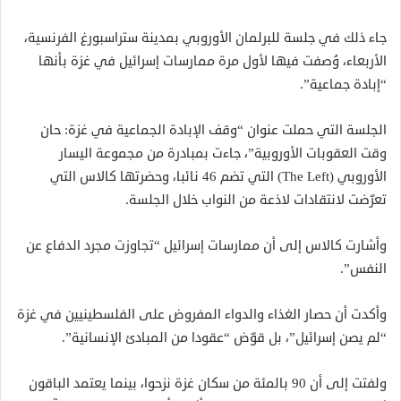
جاء ذلك في جلسة للبرلمان الأوروبي بمدينة ستراسبورغ الفرنسية،
الأربعاء، وُصفت فيها لأول مرة ممارسات إسرائيل في غزة بأنها
“إبادة جماعية”.
الجلسة التي حملت عنوان “وقف الإبادة الجماعية في غزة: حان
وقت العقوبات الأوروبية”، جاءت بمبادرة من مجموعة اليسار
الأوروبي (The Left) التي تضم 46 نائبا، وحضرتها كالاس التي
تعرّضت لانتقادات لاذعة من النواب خلال الجلسة.
وأشارت كالاس إلى أن ممارسات إسرائيل “تجاوزت مجرد الدفاع عن
النفس”.
وأكدت أن حصار الغذاء والدواء المفروض على الفلسطينيين في غزة
“لم يصن إسرائيل”، بل قوّض “عقودا من المبادئ الإنسانية”.
ولفتت إلى أن 90 بالمئة من سكان غزة نزحوا، بينما يعتمد الباقون