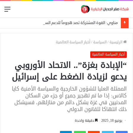
الق
مناوي: القوة المشتركة تصد هجوماً للدعم السريع على بئر سليبة بغرب دارفور
الرئيسية
/
السياسة
/
أخبار السياسة العالمية
أخبار السياسة العالمية
“الإبادة بغزة”.. الاتحاد الأوروبي
يدعو لزيادة الضغط على إسرائيل
الممثلة العليا للشؤون الخارجية والسياسة الأمنية كايا
كالاس: إذا ما تم تهجير جميع أو جزء من السكان
المدنيين في غزة بشكل دائم من منازلهم، فسيشكل
ذلك انتهاكا للقانون الدولي
يونيو 18, 2025
دقيقة واحدة
فيسبوك
تويتر
واتساب
تيلقرام