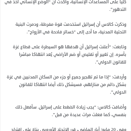
كليا على المساعدات الإنسانية، وأكدت أن “الوضع الإنساني آخذ في
التدهور”.
وذكرت كالاس أن إسرائيل استخدمت قوة مفرطة، ودمرت البنية
التحتية المدنية، ما أدى إلى “خسائر فادحة في الأرواح”.
وتابعت: “أعلنت إسرائيل أن هدفها هو السيطرة على قطاع غزة
بأسره. إن تغيير أو تقليص أو ضم الأراضي يُعد انتهاكا مباشرا
للقانون الدولي”.
وأردفت: “إذا ما تم تهجير جميع أو جزء من السكان المدنيين في غزة
بشكل دائم من منازلهم، فسيشكل ذلك أيضا انتهاكا للقانون
الدولي”.
وأضافت كالاس: “يجب زيادة الضغط على إسرائيل. سأفعل ذلك
بنفسي، كما فعلت مرات عديدة من قبل”.
وفي 20 مايو/ أيار الماضي، قرر الاتحاد الأوروبي بناءً على اقتراح