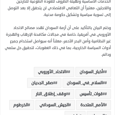
الخدمات الأساسية وتهيئة الظروف للعودة الطوعية للنازحين
واللاجئين، معتبراً أن التعافي الاقتصادي لن يتحقق إلا بعد التوصل
إلى تسوية سياسية وتشكيل حكومة مدنية.
وختم البيان بالتأكيد على أن أزمة السودان تهدد مصالح الاتحاد
الأوروبي في أفريقيا، خاصة في مجالات مكافحة الإرهاب والهجرة
غير النظامية وأمن البحر الأحمر، معلناً أنه سيواصل استخدام جميع
أدوات السياسة الخارجية، بما في ذلك العقوبات، لتحقيق حل سلمي
ودائم.
#أخبار_السودان
#الاتحاد_الأوروبي
#السلام_في_السودان
#صقر_الجديان
#قوات_تأسيس
#وقف_إطلاق_النار
الأمم_المتحدة
الجيش_السوداني
الخرطوم