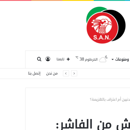
℃
38
تسجيل
بحث
ا ومنوعات
تابعنا
الخرطوم
من نحن
إتصل بنا
الدخول
عن
نيين أم اعتراف بالهزيمة؟
يش من الفاشر: