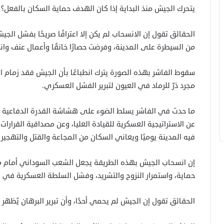
يتحرك الجيش منذ البداية إذا كان الهدف حماية السكان بالفعل؟
الحقائق تقول إن الانسحاب لم يكن إلا اعترافًا صريحًا بفشل 
من السيطرة على المدينة، وفرضت حصارًا خانقًا وأعمال عنف وان
سقوط الفاشر بهذه الصورة يترك انطباعًا بأن الجيش فقد زمام الم
مجرد ذرّ للرماد في العيون لتبرير الفشل العسكري.
ما حدث في الفاشر يسلط الضوء على هشاشة القدرة الدفاعية لل
عن الاستراتيجية العسكرية للقيادة العليا، وعن مصداقية القرار
فيه المدينة يوميًا ويعاني السكان من المجاعة والقتل والتهجير
إن انسحاب الجيش بهذه الطريقة يجعل الشعب السوداني أمام
حماية، واستمرار النزوح والتشريد، وفشل السلطة العسكرية في ال
الحقائق تقول إن الجيش لم يحمي أحدًا، وأن تبرير البرهان يُظهر 