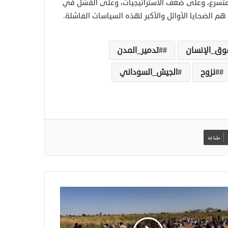
المتسرع، وعلى ضعف الاستراتيجيات، وعلى الفشل في
 الضحايا الأوائل والأكبر لهذه السياسات الفاشلة.
وق_الإنسان
#تدمير_المدن
#نزوح
الجيش_السوداني
طباعة