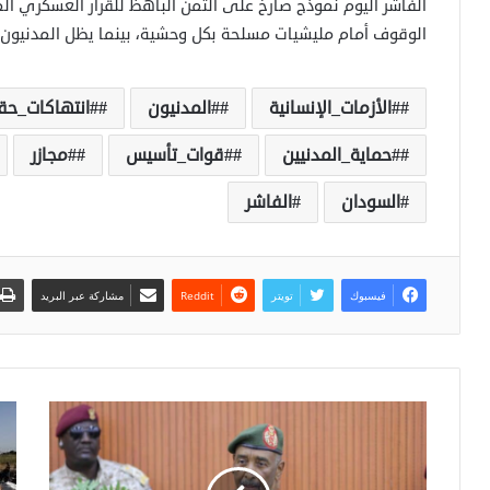
الفاشر اليوم نموذج صارخ على الثمن الباهظ للقرار العسكري 
الوقوف أمام مليشيات مسلحة بكل وحشية، بينما يظل المدنيون هم
#الأزمات_الإنسانية
#المدنيون
#انتهاكات_حق
#حماية_المدنيين
#قوات_تأسيس
#مجازر
السودان
الفاشر
فيسبوك
تويتر
مشاركة عبر البريد