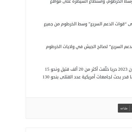
وسط الخرطوم، واستطاع السيطرة على مواقع
لى “قوات الدعم السريع” وسط الخرطوم من جميع
دعم السريع” لصالح الجيش في ولايات الخرطوم
ويخوض الجيش السوداني و”قوات الدعم السريع” منذ أبريل/نيسان 2023 حربا خلّفت أكثر من 20 ألف قتيل ونحو 15
مليون نازح ولاجئ، وفق الأمم المتحدة والسلطات المحلية، بينما قدر بحث لجامعات أمريكية عدد القتلى بنحو 130
طباعة