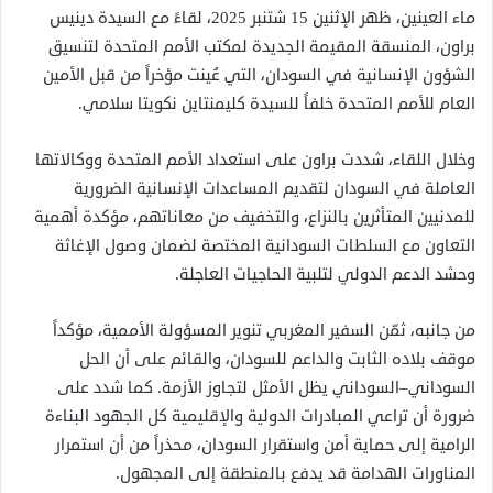
ماء العينين، ظهر الإثنين 15 شتنبر 2025، لقاءً مع السيدة دينيس
براون، المنسقة المقيمة الجديدة لمكتب الأمم المتحدة لتنسيق
الشؤون الإنسانية في السودان، التي عُينت مؤخراً من قبل الأمين
العام للأمم المتحدة خلفاً للسيدة كليمنتاين نكويتا سلامي.
وخلال اللقاء، شددت براون على استعداد الأمم المتحدة ووكالاتها
العاملة في السودان لتقديم المساعدات الإنسانية الضرورية
للمدنيين المتأثرين بالنزاع، والتخفيف من معاناتهم، مؤكدة أهمية
التعاون مع السلطات السودانية المختصة لضمان وصول الإغاثة
وحشد الدعم الدولي لتلبية الحاجيات العاجلة.
من جانبه، ثمّن السفير المغربي تنوير المسؤولة الأممية، مؤكداً
موقف بلاده الثابت والداعم للسودان، والقائم على أن الحل
السوداني–السوداني يظل الأمثل لتجاوز الأزمة. كما شدد على
ضرورة أن تراعي المبادرات الدولية والإقليمية كل الجهود البناءة
الرامية إلى حماية أمن واستقرار السودان، محذراً من أن استمرار
المناورات الهدامة قد يدفع بالمنطقة إلى المجهول.