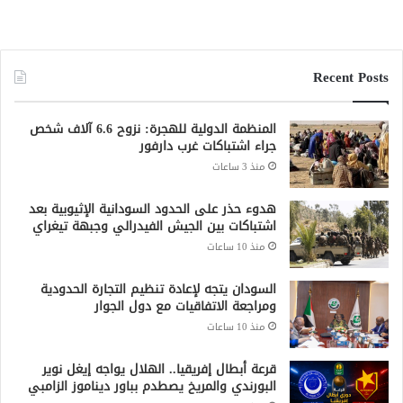
قرعة أبطال إفريقيا.. الهلال يواجه إيغل نوير
البورندي والمريخ يصطدم بباور ديناموز الزامبي
منذ 11 ساعة
قرعة الكونفدرالية.. هلال الساحل يصطدم
بولوالو الإثيوبي وأهلي مدني في مواجهة
توسكر الكيني
منذ 11 ساعة
جميع الحقوق محفوظة لشبكة صقر الجديان الإخبارية 2021