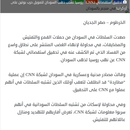
تحقيق استقصائي لـCNN.. روسيا تسلب ذهب السودان لتمويل حرب بوتين على
أوكرانيا
الخرطوم – صقر الجديان
صعدت السلطات في السودان من حملات القمع والتفتيش
والمضايقات، في محاولة لإنهاء الغضب المنتشر على نطاق واسع
من الفساد الذي تم الكشف عنه في تحقيق استقصائي لشبكة
CNN عن نهب روسيا لذهب السودان.
وقالت مصادر مدنية وعسكرية في السودان لشبكة CNN إن عملية
“مطاردة” قد انطلقت لتعقب أولئك الذين تشتبه السلطات في أنهم
عملوا مع CNN على التحقيق.
وفي محاولة لإسكات من تشتبه السلطات السودانية في أنهم
سربوا معلومات لشبكة CNN، تعرض أقاربهم للتهديد ومنازل
عائلاتهم للتفتيش.