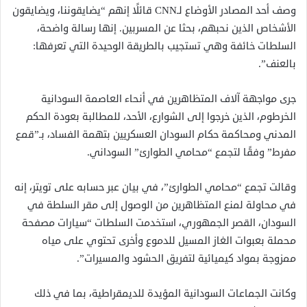
وصف أحد المصادر الأوضاع لـCNN قائلًا إنهم “يضايقوننا، ويضايقون
الأشخاص الذين نحبهم، بحثا عن المسربين. إنها رسالة واضحة،
السلطات خائفة وهي تستجيب بالطريقة الوحيدة التي تعرفها:
بالعنف”.
جرى مواجهة آلاف المتظاهرين في أنحاء العاصمة السودانية
الخرطوم، الذين خرجوا إلى الشوارع، الأحد، للمطالبة بعودة الحكم
المدني ومحاكمة حكام السودان العسكريين بتهمة الفساد، بـ”قمع
مفرط” وفقًا لتجمع “محامي الطوارئ” السوداني.
وقالت تجمع “محامي الطوارئ”، في بيان عبر حسابه على تويتر، إنه
في محاولة لمنع المتظاهرين من الوصول إلى مقر السلطة في
السودان، القصر الجمهوري، استخدمت السلطات “سيارات مصفحة
محملة بعبوات الغاز المسيل للدموع وأخرى تحتوي على مياه
ممزوجة بمواد كيميائية لتفريق الحشود والمسيرات”.
وكانت الجماعات السودانية المؤيدة للديمقراطية، بما في ذلك