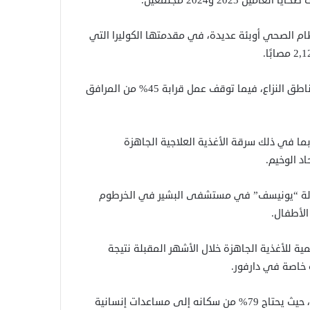
 2023 و2024 مجتمعين.
ام الصحي أوبئة عديدة، في مقدمتها الكوليرا التي
وتعطل عمل ما يصل إلى 80% من مرافق الرعاية الصحية في مناطق النزاع، فيما توقف عمل قرابة 45% من المرافق
بما في ذلك سرقة الأغذية العلاجية الجاهزة
اد الوخيم.
ولة “يونيسف” في مستشفى البشير في الخرطوم
لأطفال.
ة للأغذية الجاهزة خلال الأشهر المقبلة نتيجة
 خاصة في دارفور.
وتقول الأمم المتحدة إن إقليم دارفور يواجه أزمة إنسانية مروعة، حيث يحتاج 79% من سكانه إلى مساعدات إنسانية