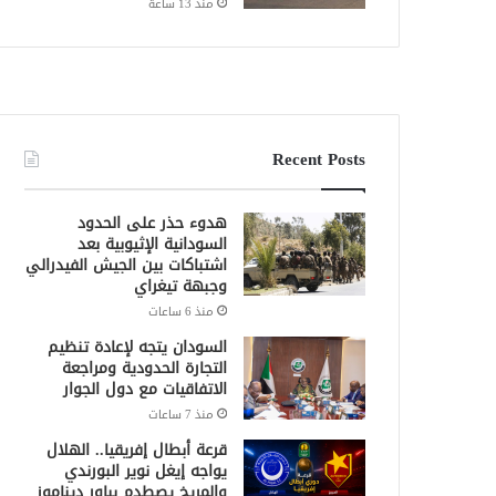
منذ 13 ساعة
Recent Posts
هدوء حذر على الحدود
السودانية الإثيوبية بعد
اشتباكات بين الجيش الفيدرالي
وجبهة تيغراي
منذ 6 ساعات
السودان يتجه لإعادة تنظيم
التجارة الحدودية ومراجعة
الاتفاقيات مع دول الجوار
منذ 7 ساعات
قرعة أبطال إفريقيا.. الهلال
يواجه إيغل نوير البورندي
والمريخ يصطدم بباور ديناموز