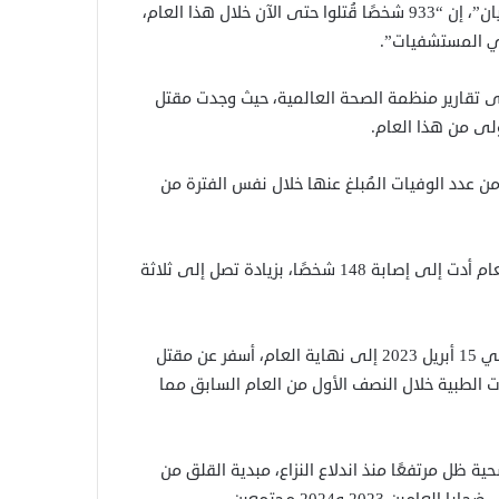
وقالت منظمة أنقذوا الأطفال، في بيان تلقته “شبكة صقر الجديان”، إن “933 شخصًا قُتلوا حتى الآن خلال هذا العام،
في المستشفيات”.
على تقارير منظمة الصحة العالمية، حيث وجدت مقتل
 أن عدد الضحايا في هذا العام أكثر بحوالي 60 مرة من عدد الوفيات المُبلغ عنها خلال نفس الفترة من
وذكرت المنظمة أن الهجمات على المرافق الصحية خلال هذا العام أدت إلى إصابة 148 شخصًا، بزيادة تصل إلى ثلاثة
ووقع 136 هجومًا على مرافق الرعاية الصحية منذ اندلاع النزاع في 15 أبريل 2023 إلى نهاية العام، أسفر عن مقتل
ما وقع 13 هجومًا على المنشآت الطبية خلال النصف الأول من العام السابق مما
ظل مرتفعًا منذ اندلاع النزاع، مبدية القلق من