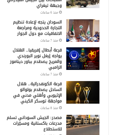
وجبهة تيغراي
منذ 6 ساعات
السودان يتجه لإعادة تنظيم
التجارة الحدودية ومراجعة
الاتفاقيات مع دول الجوار
منذ 7 ساعات
قرعة أبطال إفريقيا.. الهلال
يواجه إيغل نوير البورندي
والمريخ يصطدم بباور ديناموز
الزامبي
منذ 7 ساعات
قرعة الكونفدرالية.. هلال
الساحل يصطدم بولوالو
الإثيوبي وأهلي مدني في
مواجهة توسكر الكيني
منذ 8 ساعات
مصدر: الجيش السوداني تسلم
مدرعات باكستانية ومسيّرات
للاستطلاع