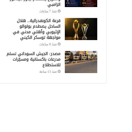
الزامبي
منذ 7 ساعات
قرعة الكونفدرالية.. هلال
الساحل يصطدم بولوالو
الإثيوبي وأهلي مدني في
مواجهة توسكر الكيني
منذ 8 ساعات
مصدر: الجيش السوداني تسلم
مدرعات باكستانية ومسيّرات
للاستطلاع
منذ 13 ساعة