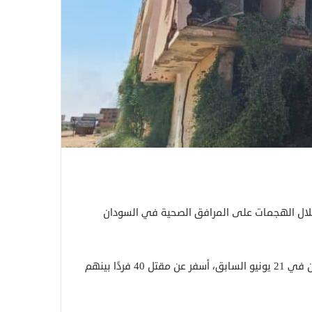
وا الأطفال، الخميس، عن مقتل 933 شخصًا خلال الهجمات على المرافق الصحية في السودان
وشُن أحدث هجوم على مستشفى المجلد في ولاية غرب كردفان في 21 يونيو السابق، أسفر عن مقتل 40 فردًا بينهم