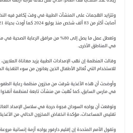
زيادة عدد الضحايا هذا العام، الذي قُتل خلاله قرابة أربعة أضعاف ضحايا العامين
وتتزايد الهجمات على المنشآت الطبية في وقت يُكافح فيه النظ
أصابت أكثر من 83 ألف شخص منذ يوليو 2024 كما أودت بحياة 2,121 مصابًا.
في المناطق الأخرى.
وقالت المنظمة إن نهب الإمدادات الطبية يزيد معاناة الملايين، 
للاستخدام التي تُعالج الأطفال الذين يعانون من سوء التغذية الح
وأوضحت أن هذه الأغذية سُرقت من مخزون منظمة رعاية الطف
في مارس السابق، كما نُهبت من منشآت تابعة لمنظمة أنقذوا ا
وتوقعت أن يواجه السودان فجوة حرجة في سلاسل الإمداد العالمي
تقليص المساعدات، مؤكدة انخفاض المخزون الحالي من الأغذية