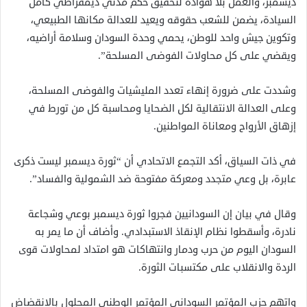
ديسمبر، والعمل بلا هوادة لتحقيق حكم مدني ديمقراطي كامل
السيادة، يضمن للشعب حقوقه ويعيد للعدالة مكانها الطبيعي،
وتكوين جيش واحد للوطن، يحمي وحدة السودان وسلامة أراضيه،
ويقضي على كل محاولات الفوضى المسلحة”.
وشددت على ضرورة إنهاء تعدد المليشيات والفوضى المسلحة،
وعلى العدالة الانتقالية لكل الضحايا ومحاسبة كل من تورط في
إزهاق الأرواح ومعاناة المواطنين.
في ذات السياق، أكد التجمع الاتحادي أن “ثورة ديسمبر ليست ذكرى
عابرة، بل وعي متجدد ومعركة مفتوحة ضد الشمولية والفساد”.
وقال في بيان إن السودانيين فجروا ثورة ديسمبر بوعي وشجاعة
نادرة، وأسقطوا نظام الإنقاذ الاستبدادي. وأضاف أن ما يمر به
السودان اليوم من حرب ودمار وانتهاكات هو امتداد لمحاولات قوى
الردة والانقلاب على مكتسبات الثورة.
واتهم حزب المؤتمر السوداني المؤتمر الوطني المحلول بالانقضاض