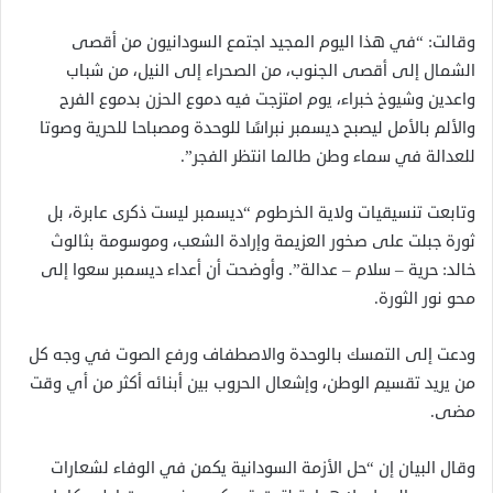
وقالت: “في هذا اليوم المجيد اجتمع السودانيون من أقصى
الشمال إلى أقصى الجنوب، من الصحراء إلى النيل، من شباب
واعدين وشيوخ خبراء، يوم امتزجت فيه دموع الحزن بدموع الفرح
والألم بالأمل ليصبح ديسمبر نبراسًا للوحدة ومصباحا للحرية وصوتا
للعدالة في سماء وطن طالما انتظر الفجر”.
وتابعت تنسيقيات ولاية الخرطوم “ديسمبر ليست ذكرى عابرة، بل
ثورة جبلت على صخور العزيمة وإرادة الشعب، وموسومة بثالوث
خالد: حرية – سلام – عدالة”. وأوضحت أن أعداء ديسمبر سعوا إلى
محو نور الثورة.
ودعت إلى التمسك بالوحدة والاصطفاف ورفع الصوت في وجه كل
من يريد تقسيم الوطن، وإشعال الحروب بين أبنائه أكثر من أي وقت
مضى.
وقال البيان إن “حل الأزمة السودانية يكمن في الوفاء لشعارات