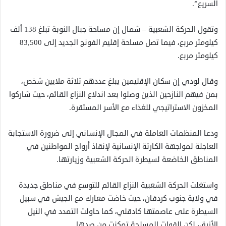
السريع”.
وتقول الحركة الشعبية – شمال إن مساحة جبال النوبة تبلغ 138 ألف
كيلومتر مربع، فيما تصل مساحة إقليم الفونج الجديد إلى 83,500
كيلومتر مربع.
وقال لودي إن سكان الإقليمين يبلغ عددهم ثلاثة ملايين شخص،
بمن فيهم النازحين الذين وصلوا بعد اندلاع النزاع القائم، حيث شاركوا
المخزون الاستراتيجي للغذاء مع الأسر المستقرة.
ودعا المنظمات العاملة في المجال الإنساني إلى ضرورة الاستجابة
العاجلة لمواجهة الكارثة الإنسانية لإنقاذ أرواح المواطنين في
المناطق الخاضعة لسيطرة الحركة الشعبية وزيارتها.
واستغلت الحركة الشعبية النزاع القائم للتوسع في مناطق جديدة
في ولاية جنوب كردفان، حيث خاضت معارك مع الجيش في سبيل
السيطرة على عاصمتها كادقلي، كما حاولت التمدد في النيل
الأزرق، لكن القوات المسلحة تمكنت من صدها.