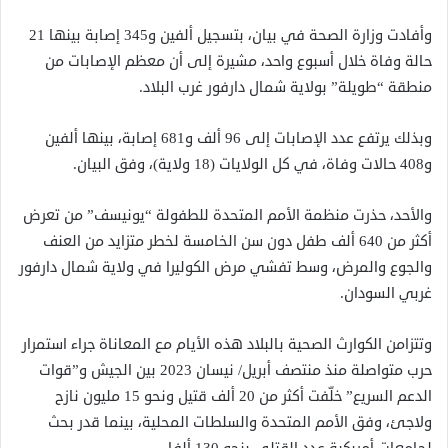
وأفادت وزارة الصحة في بيان، بتسجيل ألفين و345 إصابة بينها 21
حالة وفاة خلال أسبوع واحد، مشيرة إلى أن معظم الإصابات من
منطقة “طويلة” بولاية شمال دارفور غرب البلاد.
وبذلك يرتفع عدد الإصابات إلى 96 ألف و681 إصابة، بينها ألفين
و408 حالات وفاة، في كل الولايات (18 ولاية)، وفق البيان.
والأحد، حذرت منظمة الأمم المتحدة للطفولة “يونيسف” من تعرض
أكثر من 640 ألف طفل دون سن الخامسة لخطر متزايد من العنف
والجوع والمرض، وسط تفشي مرض الكوليرا في ولاية شمال دارفور
غربي السودان.
وتتزامن الكوارث الصحية بالبلاد هذه الأيام مع المعاناة جراء استمرار
حرب متواصلة منذ منتصف أبريل/ نيسان 2023 بين الجيش و”قوات
الدعم السريع” خلّفت أكثر من 20 ألف قتيل ونحو 15 مليون نازح
ولاجئ، وفق الأمم المتحدة والسلطات المحلية، بينما قدر بحث