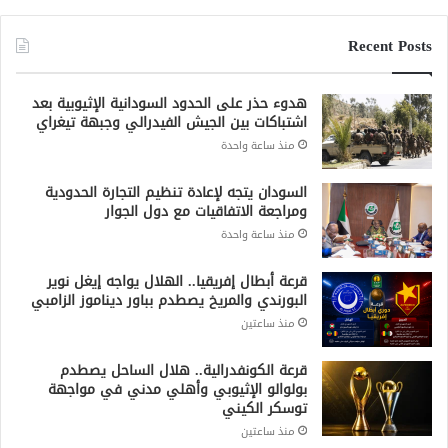
هدوء حذر على الحدود السودانية الإثيوبية بعد
اشتباكات بين الجيش الفيدرالي وجبهة تيغراي
منذ ساعة واحدة
السودان يتجه لإعادة تنظيم التجارة الحدودية
ومراجعة الاتفاقيات مع دول الجوار
منذ ساعة واحدة
قرعة أبطال إفريقيا.. الهلال يواجه إيغل نوير
البورندي والمريخ يصطدم بباور ديناموز الزامبي
منذ ساعتين
قرعة الكونفدرالية.. هلال الساحل يصطدم
بولوالو الإثيوبي وأهلي مدني في مواجهة
توسكر الكيني
منذ ساعتين
مصدر: الجيش السوداني تسلم مدرعات باكستانية
ومسيّرات للاستطلاع
منذ 8 ساعات