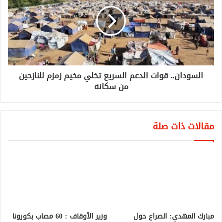
السودان.. قوات الدعم السريع تخلي مخيم زمزم للنازحين
من سكانه‎
مقالات ذات صلة
وزير الأوقاف : 60 مصاب بكورونا
إنتقلت إليهم العدوى من
المساجد
مبارك المهدي: الصراع حول
السلطة يُعطل مصالح السودانيين‏
مايو 6, 2020
يوليو 30, 2022