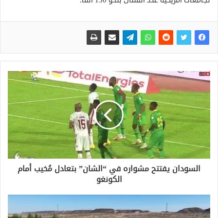
لجامعات أمريكية عدد القتلى بنحو 130 ألفا.
السودان يفتتح مشواره في “الشان” بتعادل مُخيب أمام
الكونغو