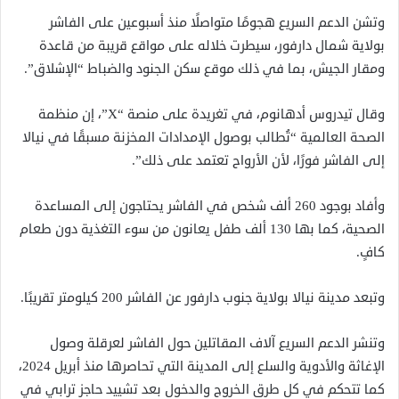
وتشن الدعم السريع هجومًا متواصلًا منذ أسبوعين على الفاشر
بولاية شمال دارفور، سيطرت خلاله على مواقع قريبة من قاعدة
ومقار الجيش، بما في ذلك موقع سكن الجنود والضباط “الإشلاق”.
وقال تيدروس أدهانوم، في تغريدة على منصة “X”، إن منظمة
الصحة العالمية “تُطالب بوصول الإمدادات المخزنة مسبقًا في نيالا
إلى الفاشر فورًا، لأن الأرواح تعتمد على ذلك”.
وأفاد بوجود 260 ألف شخص في الفاشر يحتاجون إلى المساعدة
الصحية، كما بها 130 ألف طفل يعانون من سوء التغذية دون طعام
كافٍ.
وتبعد مدينة نيالا بولاية جنوب دارفور عن الفاشر 200 كيلومتر تقريبًا.
وتنشر الدعم السريع آلاف المقاتلين حول الفاشر لعرقلة وصول
الإغاثة والأدوية والسلع إلى المدينة التي تحاصرها منذ أبريل 2024،
كما تتحكم في كل طرق الخروج والدخول بعد تشييد حاجز ترابي في