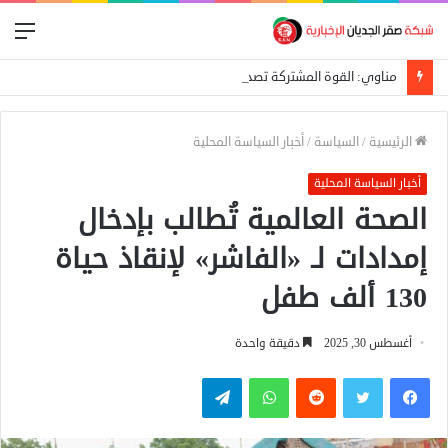
الق
مناوي: القوة المشتركة تصد هجوماً للدعم السريع على بئر سليبة بغرب دارفور
الرئيسية
/
السياسة
/
أخبار السياسة المحلية
أخبار السياسة المحلية
الصحة العالمية تُطالب بإدخال
إمدادات لـ «الفاشر» لإنقاذ حياة
130 ألف طفل
أغسطس 30, 2025
دقيقة واحدة
فيسبوك
تويتر
واتساب
تيلقرام