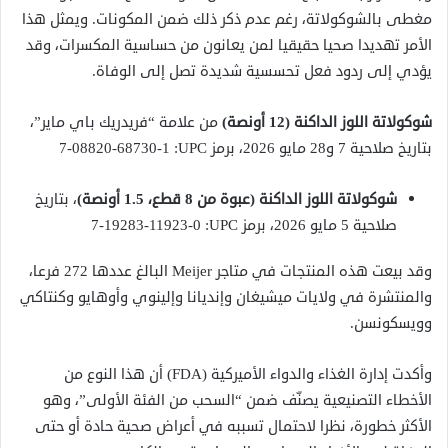
مغطى بالشوكولاتة، رغم عدم ذكر ذلك ضمن المكونات. ويمثل هذا
الأمر تهديدا صحيا حقيقيا لمن يعانون من حساسية المكسرات، وقد
يؤدي إلى ردود فعل تحسسية شديدة تصل إلى الوفاة.
شوكولاتة اللوز الداكنة (12 أونصة)
من علامة “فريدريك باي ماير”،
بتاريخ صلاحية 7 و28 مايو 2026، برمز UPC: ‏7-08820-68730-1
شوكولاتة اللوز الداكنة (عبوة من 8 قطع، 1.5 أونصة)
، بتاريخ
صلاحية 5 مايو 2026، برمز UPC: ‏7-19283-11923-0
وقد بيعت هذه المنتجات في متاجر Meijer البالغ عددها 272 فرعا،
والمنتشرة في ولايات ميشيغان وإنديانا وإلينوي وأوهايو وكنتاكي
وويسكونسن.
وأكدت إدارة الغذاء والدواء الأميركية (FDA) أن هذا النوع من
الأخطاء التصنيعية يصنّف ضمن “السحب من الفئة الأولى”، وهو
الأكثر خطورة، نظرا لاحتمال تسببه في أعراض صحية حادة أو حتى