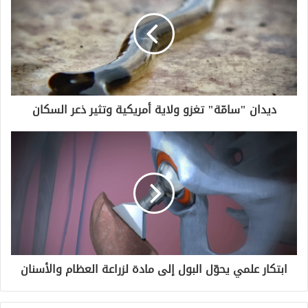
ديدان "سامّة" تغزو ولاية أمريكية وتثير ذعر السكان
ابتكار علمي يحوّل البول إلى مادة لزراعة العظام والأسنان