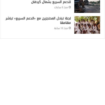
للدعم السريع بشمال كردفان
منذ 6 ساعات
لجنة تبادل المحتجزين مع «الدعم السريع» تباشر
مهامها
منذ 16 ساعة
Recent Posts
العطا: البرهان أمر بالزحف لتطهير البلاد حتى
حدود أفريقيا الوسطى
منذ 5 ساعات
«عطش على ضفاف النيل».. أزمة المياه تفاقم
المعاناة في الخرطوم
منذ 6 ساعات