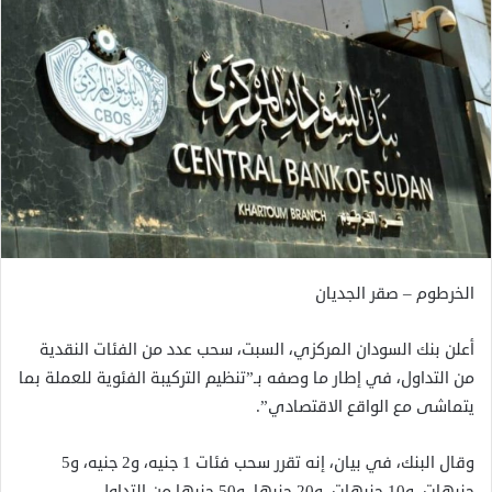
الخرطوم – صقر الجديان
أعلن بنك السودان المركزي، السبت، سحب عدد من الفئات النقدية
من التداول، في إطار ما وصفه بـ”تنظيم التركيبة الفئوية للعملة بما
يتماشى مع الواقع الاقتصادي”.
وقال البنك، في بيان، إنه تقرر سحب فئات 1 جنيه، و2 جنيه، و5
جنيهات، و10 جنيهات، و20 جنيها، و50 جنيها من التداول.