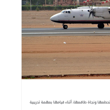
حطمها ونجاة طاقمها، أثناء قيامها بمهمة تدريبية