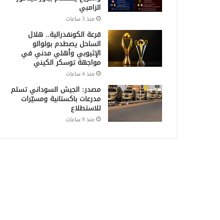
الزامبي
منذ 3 ساعات
قرعة الكونفدرالية.. هلال
الساحل يصطدم بولوالو
الإثيوبي وأهلي مدني في
مواجهة توسكر الكيني
منذ 4 ساعات
مصدر: الجيش السوداني تسلم
مدرعات باكستانية ومسيّرات
للاستطلاع
منذ 9 ساعات