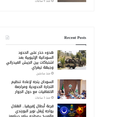
منذ 9 ساعات
Recent Posts
هدوء حذر على الحدود
السودانية الإثيوبية بعد
اشتباكات بين الجيش الفيدرالي
وجبهة تيغراي
منذ ساعتين
السودان يتجه لإعادة تنظيم
التجارة الحدودية ومراجعة
الاتفاقيات مع دول الجوار
منذ 3 ساعات
قرعة أبطال إفريقيا.. الهلال
يواجه إيغل نوير البورندي
والمريخ يصطدم بباور ديناموز