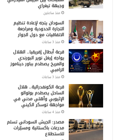
وجبهة تيغراي
منذ ساعتين
السودان يتجه لإعادة تنظيم
التجارة الحدودية ومراجعة
الاتفاقيات مع دول الجوار
منذ 3 ساعات
قرعة أبطال إفريقيا.. الهلال
يواجه إيغل نوير البورندي
والمريخ يصطدم بباور ديناموز
الزامبي
منذ 3 ساعات
قرعة الكونفدرالية.. هلال
الساحل يصطدم بولوالو
الإثيوبي وأهلي مدني في
مواجهة توسكر الكيني
منذ 4 ساعات
مصدر: الجيش السوداني تسلم
مدرعات باكستانية ومسيّرات
للاستطلاع