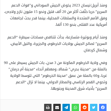
ومنذ أبريل/نيسان 2023 يخوض الجيش السوداني و”قوات الدعم
السريع” حربا خلّفت أكثر من 20 ألف قتيل ونحو 15 مليون نازح ولاجئ،
وفق الأمم المتحدة والسلطات المحلية، بينما قدر بحث لجامعات
أمريكية عدد القتلى بنحو 130 ألفا.
ومنذ أيام وبوتيرة متسارعة، بدأت تتناقص مساحات سيطرة “الدعم
السريع” لصالح الجيش بولايات الخرطوم، والجزيرة، والنيل الأبيض،
وشمال كردفان.
وفي ولاية الخرطوم المكونة من 3 مدن، بات الجيش يسيطر على 90
بالمئة من “مدينة بحري” شمالا، ومعظم أنحاء “مدينة أم درمان”
غربا، و60 بالمئة من عمق “مدينة الخرطوم” التي تتوسط الولاية
وتحوي القصر الرئاسي والمطار الدولي، بينما لا تزال “الدعم
السريع” بأحياء شرق المدينة وجنوبها.