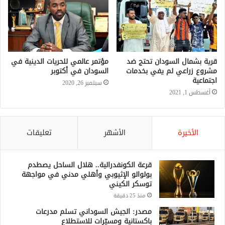
قرية بشمال السودان تحتج ضد
مؤتمر عالمي للحريات الدينية في
مشروع زراعي لم يفي بخدمات
السودان في أكتوبر
اجتماعية
سبتمبر 26, 2020
أغسطس 1, 2021
الأخيرة
الأشهر
تعليقات
قرعة الكونفدرالية.. هلال الساحل يصطدم
بولوالو الإثيوبي وأهلي مدني في مواجهة
توسكر الكيني
منذ 25 دقيقة
مصدر: الجيش السوداني تسلم مدرعات
باكستانية ومسيّرات للاستطلاع