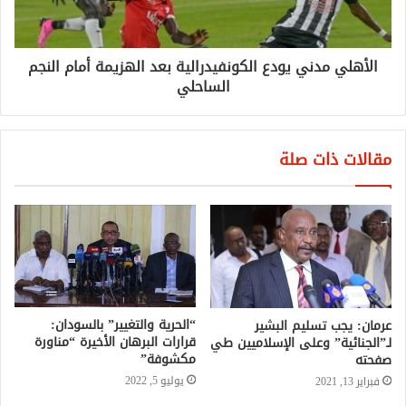
الأهلي مدني يودع الكونفيدرالية بعد الهزيمة أمام النجم
الساحلي
مقالات ذات صلة
“الحرية والتغيير” بالسودان:
عرمان: يجب تسليم البشير
قرارات البرهان الأخيرة “مناورة
لـ”الجنائية” وعلى الإسلاميين طي
مكشوفة”
صفحته
يوليو 5, 2022
فبراير 13, 2021