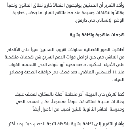
وأكد التقرير أن المدنيين يواجهون اعتقالاً خارج نطاق القانون ونهباً
وقتلاً وانتهاكات جسيمة عند محاولتهم الفرار، ما يعكس خطورة
الوضع الإنساني في دارفور.
هجمات منهجية وتكلفة بشرية
أظهرت الصور الفضائية محاولات هروب المدنيين سيراً على الأقدام
من الفاشر، في حين تواصل قوات الدعم السريع شن هجمات منهجية
على الأحياء السكنية، خاصة مخيم أبو شوك، الذي اقتحمته القوات
منذ 11 أغسطس الماضي، بعد قصف دمر مرافقه الصحية ومصادر
المياه.
كما تعرض حي الدرجة، آخر منطقة آهلة بالسكان، لقصف عنيف
بطائرات مسيرة استهدفت سوقاً ومسجداً، وكان لمسجد الحي
ومدرسة الفاشر الثانوية للبنين نصيب من الأضرار أيضاً.
وأشار التقرير إلى تكلفة بشرية باهظة نتيجة الحصار، حيث رصد أكثر