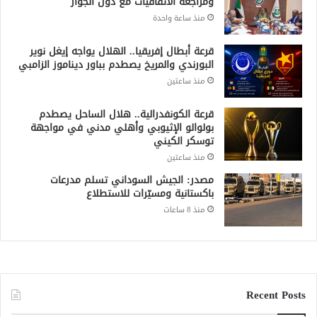
ومراجعة الاتفاقيات مع دول الجوار
منذ ساعة واحدة
قرعة أبطال إفريقيا.. الهلال يواجه إيغل نوير
البورندي والمريخ يصطدم بباور ديناموز الزامبي
منذ ساعتين
قرعة الكونفدرالية.. هلال الساحل يصطدم
بولوالو الإثيوبي وأهلي مدني في مواجهة
توسكر الكيني
منذ ساعتين
مصدر: الجيش السوداني تسلم مدرعات
باكستانية ومسيّرات للاستطلاع
منذ 8 ساعات
Recent Posts