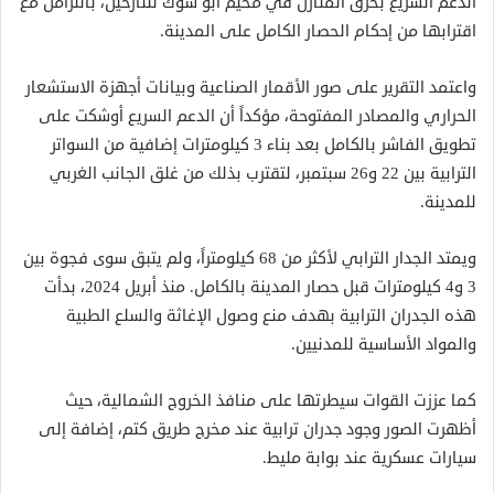
الدعم السريع بحرق المنازل في مخيم أبو شوك للنازحين، بالتزامن مع
اقترابها من إحكام الحصار الكامل على المدينة.
واعتمد التقرير على صور الأقمار الصناعية وبيانات أجهزة الاستشعار
الحراري والمصادر المفتوحة، مؤكداً أن الدعم السريع أوشكت على
تطويق الفاشر بالكامل بعد بناء 3 كيلومترات إضافية من السواتر
الترابية بين 22 و26 سبتمبر، لتقترب بذلك من غلق الجانب الغربي
للمدينة.
ويمتد الجدار الترابي لأكثر من 68 كيلومتراً، ولم يتبق سوى فجوة بين
3 و4 كيلومترات قبل حصار المدينة بالكامل. منذ أبريل 2024، بدأت
هذه الجدران الترابية بهدف منع وصول الإغاثة والسلع الطبية
والمواد الأساسية للمدنيين.
كما عززت القوات سيطرتها على منافذ الخروج الشمالية، حيث
أظهرت الصور وجود جدران ترابية عند مخرج طريق كتم، إضافة إلى
سيارات عسكرية عند بوابة مليط.