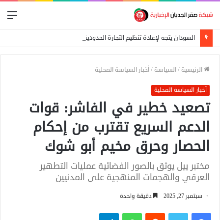
الق
السودان يتجه لإعادة تنظيم التجارة الحدودية ومراجعة الاتفاقيات مع دول الجوار
الرئيسية
/
السياسة
/
أخبار السياسة المحلية
أخبار السياسة المحلية
تصعيد خطير في الفاشر: قوات
الدعم السريع تقترب من إحكام
الحصار وحرق مخيم أبو شوك
مختبر ييل يوثق بالصور الفضائية عمليات التطهير
العرقي والهجمات المنهجية على المدنيين
سبتمبر 27, 2025
دقيقة واحدة
فيسبوك
تويتر
واتساب
تيلقرام