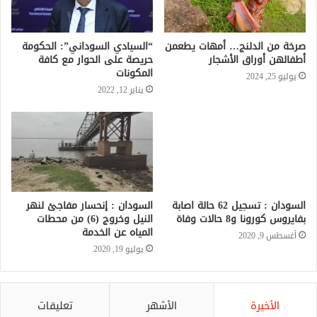
صرخة من الدلنج… أمهات يطعمن
“السيادي السوداني”: الحكومة
أطفالهن أوراق الأشجار
حريصة على الحوار مع كافة
المكونات
يوليو 25, 2024
يناير 12, 2022
السودان : تسجيل 62 حالة اصابة
السودان : إنحسار مفاجئ لنهر
بفايروس كورونا و8 حالات وفاة
النيل وخروج (6) من محطات
المياه عن الخدمة
أغسطس 9, 2020
يوليو 19, 2020
الأخيرة
الأشهر
تعليقات