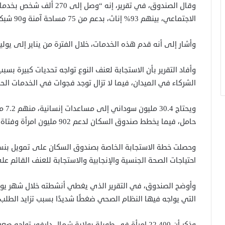
وقال الصندوق، في تقرير، إنه 
الاجتماعي، بينهم 93% إناث، بدعم من 75 مساحة آمنة و90 شبكة حماية مجتمعية”.
وأشار إلى أنه قدم هذه الخدمات، خلال الفترة من يناير إلى يوليو 2025، في 14 من أصل 18 ولاي
وأفاد التقرير بأن الاستجابة لعنف النوع تواجه تحديات كبيرة بس
الشركاء في الميدان، فيما لا تزال توجد فجوات في الخدمات ال
حامل، فيما يخطط صندوق السكان لدعم 902 مليون امرأة وفتاة بخدمات الصحة الإنجابية فقط.
احتياجات الصحة الجنسية والإنجابية والاستجابة للعنف القائم عل
التي يواجه فيها النظام الصحي ضغطًا شديدًا بسبب تزايد الطلب 
وذكر أن 22,400 امرأة في طويلة بولاية شمال دارفور تو