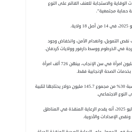
“وصل إلى 270 ألف شخص بخدمات الوقاية والاستجابة للعنف القائم على النوع
ة.
بب نقص التمويل، وانعدام الأمن، وانخفاض وجود
حرجة في الخرطوم ووسط دارفور وولايات كردفان.
ويحتاج 30.4 مليون سوداني إلى مساعدات إنسانية، منهم 7.2 مليون امرأة في سن الإنجاب، بينهن 726 ألف امرأة
وحصلت خطة الاستجابة الخاصة بصندوق السكان على تمويل بنسبة 30% من مجموع 145.7 مليون دولار يحتاجها لتلبية
ى النوع الاجتماعي.
وأوضح الصندوق، في التقرير الذي يغطي أنشطته خلال شهر يوليو 2025، أنه يقدم الرعاية المنقذة في المناطق
ونقص الإمدادات والأدوية.
اجه صعوبة في الحصول على الرعاية الصحية المنقذة للحياة،