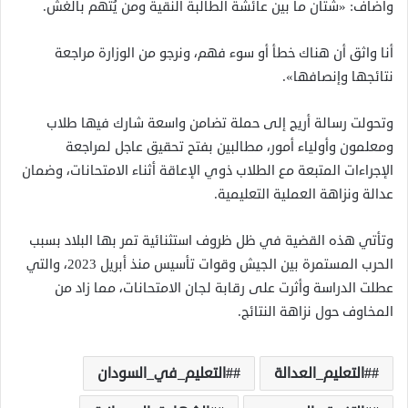
وأضاف: «شتان ما بين عائشة الطالبة النقية ومن يُتهم بالغش.
أنا واثق أن هناك خطأ أو سوء فهم، ونرجو من الوزارة مراجعة
نتائجها وإنصافها».
وتحولت رسالة أريج إلى حملة تضامن واسعة شارك فيها طلاب
ومعلمون وأولياء أمور، مطالبين بفتح تحقيق عاجل لمراجعة
الإجراءات المتبعة مع الطلاب ذوي الإعاقة أثناء الامتحانات، وضمان
عدالة ونزاهة العملية التعليمية.
وتأتي هذه القضية في ظل ظروف استثنائية تمر بها البلاد بسبب
الحرب المستمرة بين الجيش وقوات تأسيس منذ أبريل 2023، والتي
عطلت الدراسة وأثرت على رقابة لجان الامتحانات، مما زاد من
المخاوف حول نزاهة النتائج.
#التعليم_العدالة
#التعليم_في_السودان