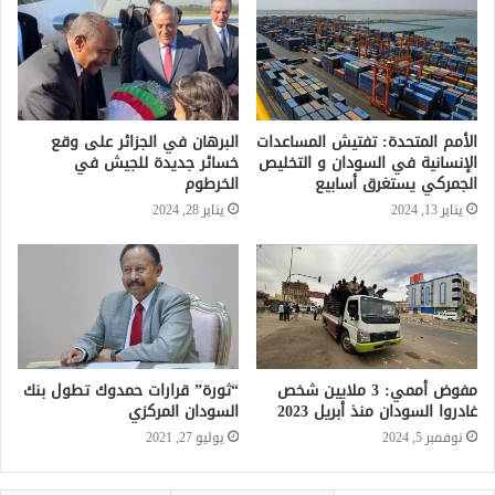
الأمم المتحدة: تفتيش المساعدات
البرهان في الجزائر على وقع
الإنسانية في السودان و التخليص
خسائر جديدة للجيش في
الجمركي يستغرق أسابيع
الخرطوم
يناير 13, 2024
يناير 28, 2024
مفوض أممي: 3 ملايين شخص
“ثورة” قرارات حمدوك تطول بنك
غادروا السودان منذ أبريل 2023
السودان المركزي
نوفمبر 5, 2024
يوليو 27, 2021