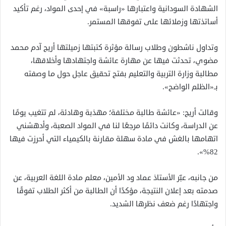
الشهادة السودانية واعتبارها «راسبة» في إحدى المواد، رغم تأكيد
أساتذتها وزملائها على تفوقها المستمر.
وتداول ناشطون وطلاب رسالة مؤثرة كتبتها زميلتها أريج آدم محمد
مضوي، تحدثت فيها عن مهارة عائشة واجتهادها وأخلاقها،
مطالبة وزارة التربية والتعليم بفتح تحقيق عاجل حول ما وصفته
بـ«الظلم الواضح».
وقالت أريج: «عائشة طالبة مختلفة؛ مهذبة وهادئة، لم تتغيب يومًا
عن الدراسة، وكانت دائمًا مرجعًا لنا في المواد الصعبة، وأدهشني
اتهامها بالغش في مادة سهلة مقارنة بالكيمياء التي أحرزت فيها
82%».
من جانبه، عبّر الأستاذ عماد ود الأمين، معلم مادة اللغة العربية، عن
صدمته بعد إعلان النتيجة، مؤكدًا أن الطالبة من أكثر الطلاب تفوقًا
واجتهادًا رغم ضعف نظرها الشديد.