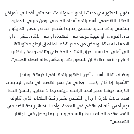
يقول الدكتور في حديث لراديو “سبوتنيك”، “بصفتي أخصائي بأمراض
الجهاز الهضمي، أشم رائحة أفواه المرضى، ومن خبرتي العملية
يمكنني بدقة تحديد مستوى إصابة الشخص بمرض معين. قد يكون
في المريء، أو نتيجة حرقة في المعدة، أو في الأثني عشري، أو
الأمعاء نفسها. ويمكن من جميع هذه المناطق ارجاع محتوياتها
إلى أعلى، ما يسبب حرق الغشاء المخاطي وتلفه، ويمكن لبكتيريا
Helicobacter pylori أن تلتتصق بها، وتعكس حالة أعضاء الجسم”.
ويضيف هناك أسباب أخرى لظهور رائحة الفم الكريهة، ويقول
“الأسوأ، إذا كان الإنسان يعاني من عسر الهضم، اي نقص الإنزيمات
اللازمة، حينها تصبح هذه الرائحة كريهة جدا لا تطاق، ولحسن الحظ
هذه حالات نادرة. أي أن الشخص يشم رائحة الطعام الذي تناوله
يوم أمس لأنه لم يهضم في المعدة. وأحيانا تظهر رائحة الكبد في
الفم، وهذه الحالة ترتبط بالتسمم وليس بما يحصل في الجهاز
الهضمي”.