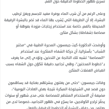
تسريع ظهور الخطوط الدقيقة حول الفم.
وعلى الرغم من أن شرب الماء بوفرة مفيد للجسم ويعزز ترطيب
البشرة، إلا أن الطريقة التي يُشرب بها الماء قد تضر بالبشرة الرقيقة
المحيطة بالفم، خاصة عند استخدام زجاجات مزودة بفوهة أو
مصاصة (شفاطة) بشكل متكرر.
وأوضحت الدكتورة كيت جيمسون، المديرة الطبية في “مختبر
الشباب” بأستراليا، أن حركة الشفاه المتكررة عند استخدام
“المصاصة” تشبه تلك الناتجة عن التدخين، وتؤدي إلى ما يعرف
بـ”خطوط المدخنين”، وهي تجاعيد دقيقة تتكوّن حول الشفاه بسبب
انقباض العضلات المتكرر.
وقالت جيمسون: “حتى من يعتنون ببشرتهم بعناية قد يساهمون
دون قصد في الشيخوخة المبكرة نتيجة بعض العادات اليومية”،
مضيفة أن الاستخدام المنتظم للمصاصة على مدى شهور أو سنوات
يحفّز تراجع الكولاجين، ما يسرّع في ظهور التجاعيد، خصوصا لدى من
يعانون من جفاف البشرة أو الخطوط الدقيقة بالفعل.