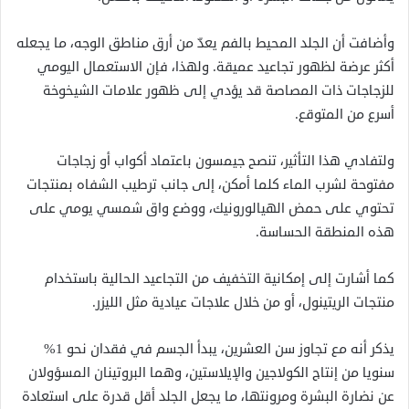
وأضافت أن الجلد المحيط بالفم يعدّ من أرق مناطق الوجه، ما يجعله
أكثر عرضة لظهور تجاعيد عميقة. ولهذا، فإن الاستعمال اليومي
للزجاجات ذات المصاصة قد يؤدي إلى ظهور علامات الشيخوخة
أسرع من المتوقع.
ولتفادي هذا التأثير، تنصح جيمسون باعتماد أكواب أو زجاجات
مفتوحة لشرب الماء كلما أمكن، إلى جانب ترطيب الشفاه بمنتجات
تحتوي على حمض الهيالورونيك، ووضع واق شمسي يومي على
هذه المنطقة الحساسة.
كما أشارت إلى إمكانية التخفيف من التجاعيد الحالية باستخدام
منتجات الريتينول، أو من خلال علاجات عيادية مثل الليزر.
يذكر أنه مع تجاوز سن العشرين، يبدأ الجسم في فقدان نحو 1%
سنويا من إنتاج الكولاجين والإيلاستين، وهما البروتينان المسؤولان
عن نضارة البشرة ومرونتها، ما يجعل الجلد أقل قدرة على استعادة