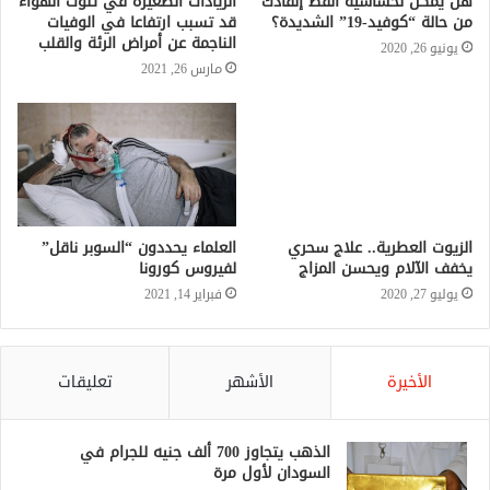
هل يمكن لحساسية القط إنقاذك
الزيادات الصغيرة في تلوث الهواء
من حالة “كوفيد-19” الشديدة؟
قد تسبب ارتفاعا في الوفيات
الناجمة عن أمراض الرئة والقلب
يونيو 26, 2020
مارس 26, 2021
الزيوت العطرية.. علاج سحري
العلماء يحددون “السوبر ناقل”
يخفف الآلام ويحسن المزاج
لفيروس كورونا
يوليو 27, 2020
فبراير 14, 2021
الأخيرة
الأشهر
تعليقات
الذهب يتجاوز 700 ألف جنيه للجرام في
السودان لأول مرة