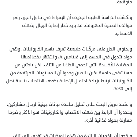
متوقعة.
وتكشف الدراسة الطبية الجديدة أن الإفراط في تناول الجزر، رغم
فوائده الصحية المعروفة، قد يزيد خطر إصابة الرجال بضعف
الانتصاب.
ويحتوي الجزر على مركّبات طبيعية تعرف باسم الكاروتينات، وهي
مواد تتحول في الجسم إلى فيتامين A، وتشتهر بخصائصها
المضادة للأكسدة التي تحمي الخلايا من التلف. لكن باحثين من
مستشفى جامعة بكين بالصين وجدوا أن المستويات المرتفعة من
الكاروتينات ترتبط بزيادة احتمال الإصابة بضعف الانتصاب بنسبة تصل
إلى 60%.
واعتمد فريق البحث على تحليل قاعدة بيانات جينية لرجال مشاركين،
وحددوا أن الرابط بين ضعف الانتصاب والكاروتينات هو الأكثر وضوحا
مقارنة بمواد غذائية أخرى.
ورجّحوا أن الكميات الزائدة من هذه المركبات قد تؤدي إلى تلف