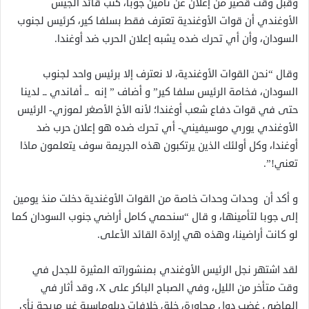
وقبل وقت قصير من إعلان عن تأمين جوبا، كتب قائد الجيش
الأوغندي أن قوات الأوغندية تعترف فقط بسلفا كير، كرئيس لجنوب
السودان، وأن أي تحرك ضده يشبه إعلان الحرب ضد أوغندا.
وقال “نحن القوات الأوغندية، لا نعترف إلا برئيس واحد لجنوب
السودان، فخامة الرئيس سلفا كير” و أضاف ” إنه ــ أفاندي ــ لدينا
حتى في قوات دفاع شعب أوغندا؛ لأنه الأخ الأصغر لموزي- الرئيس
الأوغندي يوري موسيفيني- أي تحرك ضده هو إعلان حرب ضد
أوغندا، وكل أولئك الذين يرتكبون هذه الجريمة سوف يتعلمون ماذا
تعني!”.
و أكد أن وحدات وحدات خاصة من القوات الأوغندية دخلت منذ يومين
إلى جوبا لتأمينها، و قال “سنحمي كامل أراضي جنوب السودان كما
لو كانت أراضينا، وهذه هي إرادة القائد الأعلى.
لقد اشتهر نجل الرئيس الأوغندي بمنشوراته المثيرة للجدل في
وقت متأخر من الليل، وفي الصباح الباكر على X، وقد أثار في
الماضي غضب دول مجاورة، خلق خلافات دبلوماسية غير مريحة نأى