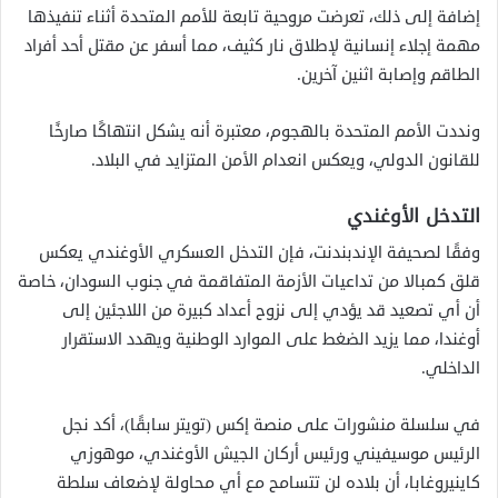
إضافة إلى ذلك، تعرضت مروحية تابعة للأمم المتحدة أثناء تنفيذها
مهمة إجلاء إنسانية لإطلاق نار كثيف، مما أسفر عن مقتل أحد أفراد
الطاقم وإصابة اثنين آخرين.
ونددت الأمم المتحدة بالهجوم، معتبرة أنه يشكل انتهاكًا صارخًا
للقانون الدولي، ويعكس انعدام الأمن المتزايد في البلاد.
التدخل الأوغندي
وفقًا لصحيفة الإندبندنت، فإن التدخل العسكري الأوغندي يعكس
قلق كمبالا من تداعيات الأزمة المتفاقمة في جنوب السودان، خاصة
أن أي تصعيد قد يؤدي إلى نزوح أعداد كبيرة من اللاجئين إلى
أوغندا، مما يزيد الضغط على الموارد الوطنية ويهدد الاستقرار
الداخلي.
في سلسلة منشورات على منصة إكس (تويتر سابقًا)، أكد نجل
الرئيس موسيفيني ورئيس أركان الجيش الأوغندي، موهوزي
كاينيروغابا، أن بلاده لن تتسامح مع أي محاولة لإضعاف سلطة