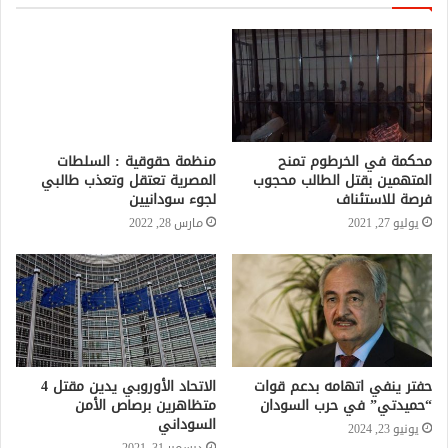
محكمة في الخرطوم تمنح
منظمة حقوقية : السلطات
المتهمين بقتل الطالب محجوب
المصرية تعتقل وتعذب طالبي
فرصة للاستئناف
لجوء سودانيين
يوليو 27, 2021
مارس 28, 2022
حفتر ينفي اتهامه بدعم قوات
الاتحاد الأوروبي يدين مقتل 4
“حميدتي” في حرب السودان
متظاهرين برصاص الأمن
السوداني
يونيو 23, 2024