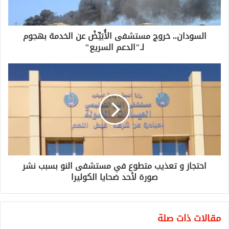
السودان.. خروج مستشفى الأُبَيِّضْ عن الخدمة بهجوم
لـ"الدعم السريع"
احتجاز و تعذيب متطوع في مستشفى النو بسبب نشر
صورة لأحد ضحايا الكوليرا
مقالات ذات صلة