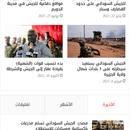
للجيش السوداني على حدود
مواقع دفاعية للجيش في مدينة
القضارف وسنار
الدويم
يناير 22, 2021
يوليو 25, 2025
الجيش السوداني يستعيد
بدء تنسيب قوات (الشعبية)
سيطرته على 3 بلدات شمال
بقيادة عقار إلى الجيش والشرطة
ولاية الجزيرة
أكتوبر 16, 2022
فبراير 6, 2025
الأخيرة
الأشهر
تعليقات
مصدر: الجيش السوداني تسلم مدرعات
باكستانية ومسيّرات للاستطلاع