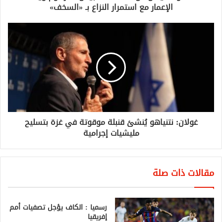
الإعمار مع استمرار النزاع بـ «السخف»
غولان: نتنياهو يُنشئ قنبلة موقوتة في غزة بتسليح
مليشيات إجرامية
مقالات ذات صلة
رسميا : الكاف يؤجل تصفيات أمم
إفريقيا