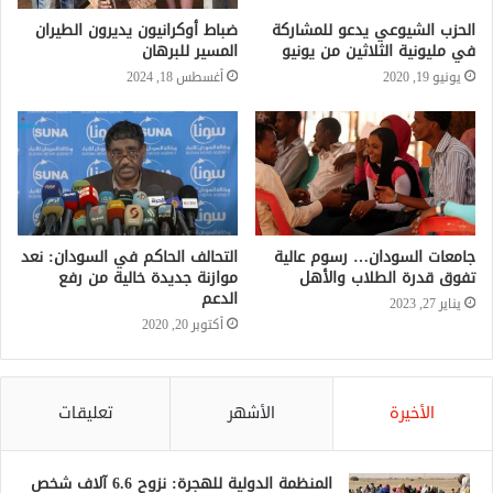
الحزب الشيوعي يدعو للمشاركة
ضباط أوكرانيون يديرون الطيران
في مليونية الثلاثين من يونيو
المسير للبرهان
يونيو 19, 2020
أغسطس 18, 2024
جامعات السودان… رسوم عالية
التحالف الحاكم في السودان: نعد
تفوق قدرة الطلاب والأهل
موازنة جديدة خالية من رفع
الدعم
يناير 27, 2023
أكتوبر 20, 2020
الأخيرة
الأشهر
تعليقات
المنظمة الدولية للهجرة: نزوح 6.6 آلاف شخص