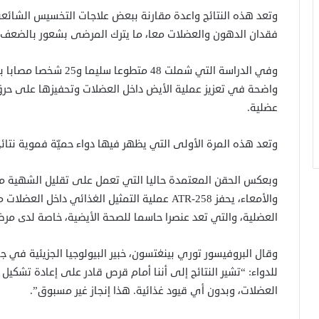
وتعد هذه النتائج واعدة مقارنة ببعض علاجات التخسيس الشائع
فقدان الدهون والعضلات معا، ما يترك المرضى بشعور بالضعف أ
وفي الدراسة التي شملت 48
واضحة في تعزيز عملية الأيض داخل العضلات وتحفيزها على حرق ا
عضلية.
وتعد هذه المرة الأولى التي يظهر فيها دواء حميّة فموية نتائج
وبعكس الحقن المعتمدة حاليا التي تعمل على تقليل الشهية من خ
والأمعاء، يحفز ATR-258 عملية التمثيل الغذائي د
العضلية، والتي تعد عنصرا حاسما للصحة الأيضية، خاصة لدى مر
للدواء: “تشير النتائج إلى أننا أمام قرص قادر على إعادة تشكي
العضلات، وبدون أي قيود غذائية. هذا إنجاز غير مسبوق”.