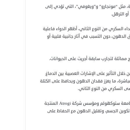
ة، مثل “مونجارو” و”ويغوفي”، التي تؤدي إلى
و الترهل.
 متطوعا سليما و25 شخصا مصابا بداء السكري من النوع الثاني، أظهر الدواء فاعلية
لدهون، دون التسبب في آثار جانبية قلبية أو
 مماثلة لتجارب سابقة أجريت على الحيوانات.
لال التأثير على الإشارات العصبية بين الدماغ
اخل العضلات مباشرة، ما يعزز فقدان الدهون ويحافظ على الكتلة
ضى السكري من النوع الثاني.
وقال البروفيسور توري بينغتسون، خبير البيولوجيا الجزيئية في جامعة ستوكهولم ومؤسس شركة Atrogi المنتجة
ل تكوين الجسم، وتقليل الدهون مع الحفاظ على