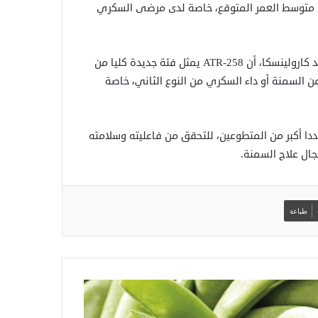
ى متوسط العمر المتوقع، خاصة لدى مرضى السكري
كما أكد البروفيسور شين رايت، المعد المشارك للدراسة من معهد كارولينسكا، أن ATR-258 يمثل فئة جديدة كليا من
 من السمنة أو داء السكري من النوع الثاني، خاصة
دأ قريبا تجارب سريرية أوسع لـATR-258 تشمل عددا أكبر من المتطوعين، للتحقق من فاعليته وسلامته
جال علاج السمنة.
طباعة