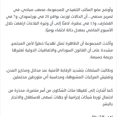
وأوضح عضو المكتب التنفيذي للمجموعة، مصعب صباحي، في
تصريح صحفي ، أن الحالات توزعت بواقع 20 في بورتسودان، و7 في
القضارف، و13 في عطبرة، لافتًا إلى أن وتيرة البلاغات ارتفعت خلال
الأسبوع الماضي بمعدل حالة اختفاء يوميًا.
وأكدت المجموعة أن الظاهرة تمثل تهديدًا خطيرًا لأمن المجتمع،
مشددة على أن القانون السوداني والاتفاقيات الدولية تعتبرها
جريمة جسيمة.
وطالبت السلطات بتشديد الرقابة الأمنية عند مداخل ومخارج المدن،
وتفتيش المركبات المشبوهة، ومحاسبة أي متورطين محتملين.
كما أشارت إلى تلقيها مئات الشكاوى من أسر متضررة، محذرة من
احتمال تورط شبكات إجرامية أو جهات تسعى للاستغلال والاتجار
بالبشر.