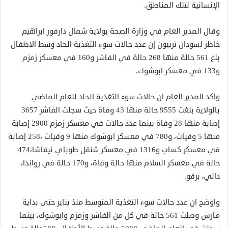
الإنسانية لتلك المناطق.
وقال المدير العام في وزارة الصحة بولاية شمال دارفور ابراهيم
خاطر لسودان تربيون إن عدد حالات سوء التغذية الحاد وسط الاطفال
بلغ 561 حالة منها 268 حالة في الفاشر و160 في معسكر زمزم
و133 في معسكر ابوشوك.
واكد المدير العام ان حالات سوء التغذية الحاد للعام الماضي
بالولاية بلغت 9555 حالة منها 43 وفاة حيث سجلت الفاشر 3657
إصابة منها 28 وفاة بينما عدد حالات في معسكر زمزم 2900 إصابة
منها 5 وفيات، و780 في معسكر ابوشوك منها 9 وفيات ،258 إصابة
في معسكر كساب و1316 في معسكر شنقل طوباي نيفاشا،474
حالة في معسكر السلام منها حالة وفاة، و170 حالة في رواندا،
دالي، برقو.
واوضح ان عدد حالات سوء التغذية المتوسط منذ يناير حتى بداية
مارس وصلت 561 حالة في كل من الفاشر وزمزم وابوشوك، بينما