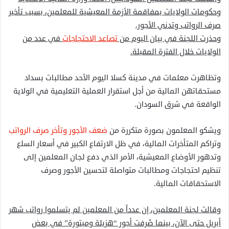
وحكومات الولايات بمفاقمة الأزمة المعيشية للمعلمين، بسبب تأخير
صرف الرواتب وتدني الأجور.
وحذرت اللجنة في بيان اليوم من
تصاعد الاحتجاجات
في عدد من
الولايات خلال الفترة المقبلة.
وتظاهرت معلمات في مدينة كسلا اليوم الأحد مطالبات بسداد
مستحقاتهن المالية من أجل استقرار العملية التعليمية في الولاية
الواقعة في شرق السودان.
ويشكو المعلمون بصورة متكررة من
ضعف الأجور وتأخر صرف الرواتب
وتراكم المتأخرات المالية، في ظل الارتفاع الكبير في أسعار السلع
وتدهور الأوضاع المعيشية، الأمر الذي دفع لجان المعلمين إلى
تنظيم احتجاجات ومطالبات متواصلة لتحسين الأجور وصرف
الاستحقاقات المالية.
وقالت لجنة المعلمين، إن عدداً من المعلمين لم يتسلموا رواتب شهر
أبريل حتى الآن، بينما صُرفت أجور “هزيلة ومبتورة” في بعض