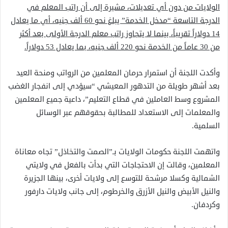
الولايات من دون أي تعديلات، مشيرة إلى أن راتب المعلم في
الدرجة التاسعة “مدخل الخدمة” يبلغ نحو 60 ألف جنيه، أي ما يعادل
14 دولاراً تقريباً، بينما لا يتجاوز راتب معلم الدرجة الأولى بعد أكثر
من 30 عاماً من الخدمة نحو 220 ألف جنيه، بما يعادل 53 دولاراً.
وأكدت اللجنة أن استمرار حرمان المعلمين من الرواتب ومنحة العيد
بعد أشهر طويلة من التدهور المعيشي “سيؤدي إلى انفجار الغضب
المشروع وسط العاملين في قطاع التعليم”، داعية جميع المعلمين
والمعلمات إلى الاستعداد للمطالبة بحقوقهم عبر الوسائل
السلمية.
واتهمت اللجنة حكومات الولايات بـ”الصمت والتخاذل” تجاه معاناة
المعلمين، وقالت إن الاحتجاجات التي بدأت بالفعل في ولايتي
الشمالية وكسلا مرشحة للتوسع إلى ولايات أخرى، بينها الجزيرة
والنيل الأبيض والنيل الأزرق والخرطوم، إلى جانب ولايات دارفور
وكردفان.