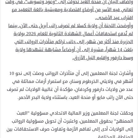
وأضاف البيان أن منحة العيد تحولت إلى “وعود وتسويف”، في وقت
تعاني فيه الأسر من أوضاع اقتصادية ومعيشية بالغة التعقيد مع
اقتراب عيد الأضحى.
وأوضحت اللجنة أن ولاية كسلا لم تصرف راتب أبريل حتى الآن، بينما
لم تُدفع استحقاقات أعمال الشهادة الثانوية للعام 2026 بولاية
الجزيرة منذ أكثر من شهر، إلى جانب تراكم متأخرات الرواتب التي
بلغت 14 شهراً، مشيرة إلى أن أوضاعاً مشابهة تشهدها ولاية
وسط دارفور وإقليم النيل الأزرق.
وأشارت لجنة المعلمين إلى أن متأخرات الرواتب وصلت إلى نحو 10
أشهر في ولايتي الخرطوم وسنار، مع استمرار أزمات مماثلة في
عدد من ولايات دارفور وكردفان، مؤكدة أن غالبية الولايات لم تصرف
حتى الآن راتب مايو أو منحة العيد، باستثناء ولاية البحر الأحمر.
وحمّلت لجنة المعلمين وزير المالية الاتحادي مسؤولية ”العبث
الممنهج” بحقوق المعلمين، واعتبرت أن تحويل مسؤولية الرواتب
إلى الولايات أدى إلى تفاقم الأزمة وتفاوت صرف الاستحقاقات بين
المناطق المختلفة.