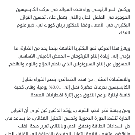
ويكمن السر الرئيسي وراء هذه الفوائد في مركب الكابسيسين
الموجود في الفلفل الحار، والذي يعمل على تحسين التوازن
البكتيري في الأمعاء وفقا للدكتور بريان كووك لي، خبير علوم
الغذاء.
ويعزز هذا المركب نمو البكتيريا النافعة بينما يحد من الضارة، ما
يؤدي إلى زيادة إنتاج التربتوفان – الحمض الأميني الأساسي
المسؤول عن إنتاج السيروتونين الذي ينظم المزاج والنوم والهضم.
وللاستفادة المثلى من هذه الخصائص، ينصح الخبراء بتناول
الكابسيسين بجرعات صغيرة تصل إلى 0.01% يوميا، وهي كمية
كافية لإثارة براعم التذوق دون إثارة اضطرابات المعدة.
ومن وجهة نظر الطب الشرقي، يؤكد الدكتور كين غراي أن التوابل
الحارة تنشط الدورة الدموية وتحسن التمثيل الغذائي، ما يساعد في
حل انسدادات الطاقة وتدفق الدم، وبالتالي تعزيز صحة القلب
والهضم. وتشمل قائمة التوابل المفيدة بالإضافة إلى الفلفل الحار،