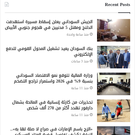
Recent Posts
الجيش السوداني يعلن إسقاط مسيرة استهدفت
الدلنج ومقتل 5 مدنيين في هجوم جنوبي الأبيض
منذ ساعة واحدة
بنك السودان يعيد تشغيل المحول القومي للدفع
الإلكتروني
منذ 3 ساعات
وزارة المالية تتوقع نمو الاقتصاد السوداني
بنسبة 9% في 2026 واستمرار تراجع التضخم
منذ 11 ساعة
تحذيرات من كارثة إنسانية في المالحة بشمال
دارفور تهدد أكثر من 270 ألف شخص
منذ 11 ساعة
«الزج باسم الإمارات في صراع لا صلة لها به»..
النيابة تكشف تفاصيل قضية العتاد العسكري