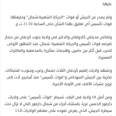
عليها.
ولم يصدر عن الجيش أو قوات “الحركة الشعبية/شمال” وحليفتها
قوات تأسيس أي تعليق بهذا الشأن حتى الساعة 21.50 ت.غ.
وتعاني مدينتي كادوقلي والدلنج في ولاية جنوب كردفان من حصار
تفرضه قوات تأسيس والحركة الشعبية/ شمال، منذ الشهور الأولى
للحرب قبل أكثر من عامين، وهجمات متكررة بالمدفعية والطائرات
المسيرة.
وتشهد ولايات إقليم كردفان الثلاث (شمال وغرب وجنوب)، اشتباكات
ضارية بين الجيش السوداني و”قوات تأسيس” منذ أسابيع، أدت إلى
نزوح عشرات الآلاف في الآونة الأخيرة.
ومن أصل 18 ولاية في البلاد، تسيطر “قوات تأسيس” على ولايات
دارفور الخمس غربا، باستثناء أجزاء من شمال دارفور التي لا تزال تحت
سيطرة الجيش، الذي يفرض نفوذه على معظم الولايات الـ13