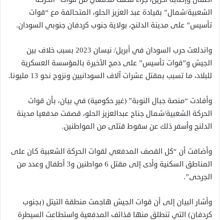
الشعبية/شمال” بقيادة عبد العزيز الحلو، المتحالفة مع “قوات
تأسيس” على مدينة الدلنج، بولاية جنوب كردفان جنوبي السودان.
واندلعت حرب السودان في أبريل/ نيسان 2023 بسبب خلاف بين
الجيش و”قوات تأسيس” على دمج الأخيرة بالمؤسسة العسكرية
للبلاد، ما تسبب بمقتل عشرات آلاف السودانيين ونزوح نحو 13 مليونا.
وأفادت “منصة جبال النوبة” (غير حكومية) في بيان، بأن قوات
الحركة الشعبية/شمال جناح عبدالعزيز الحلو، قصفت مدفعيا مدينة
الدلنج وأسفر ذلك عن سقوط قتلى من المواطنين.
وأضافت أن “كل القصف المدفعي لقوات الحركة الشعبية كان على
المناطق السكنية وأدى إلى مقتل 6 مواطنين و3 أطفال وعدد من
الجرحى”.
وأشار البيان إلى أن قوات الجيش هاجمت منطقة التيتل (بجنوب
كردفان) التي تنطلق منها قذائف المدفعية واستطاعت السيطرة