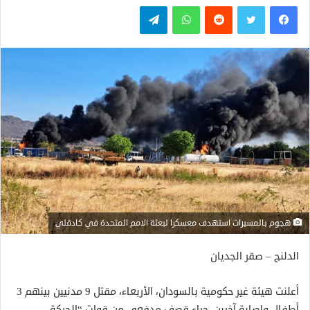
فيسبوك
تويتر
واتساب
تيلقرام
هجوم بالمسيرات استهدف معسكرا لبعثة الامم المتحدة في كادقلي
الدلنج – صقر الجديان
أعلنت هيئة غير حكومية بالسودان، الأربعاء، مقتل 9 مدنيين بينهم 3
أطفال وإصابة آخرين، جراء قصف مدفعي من قوات “الحركة