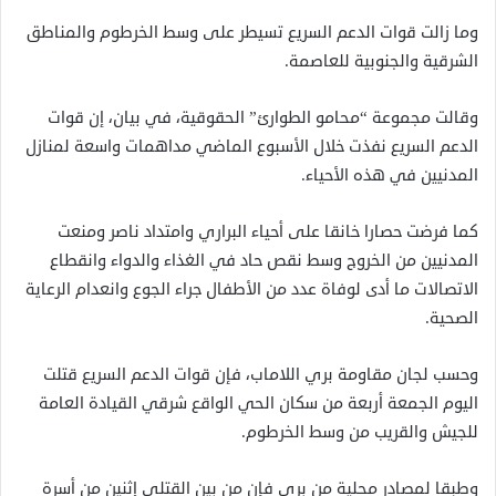
وما زالت قوات الدعم السريع تسيطر على وسط الخرطوم والمناطق
الشرقية والجنوبية للعاصمة.
وقالت مجموعة “محامو الطوارئ” الحقوقية، في بيان، إن قوات
الدعم السريع نفذت خلال الأسبوع الماضي مداهمات واسعة لمنازل
المدنيين في هذه الأحياء.
كما فرضت حصارا خانقا على أحياء البراري وامتداد ناصر ومنعت
المدنيين من الخروج وسط نقص حاد في الغذاء والدواء وانقطاع
الاتصالات ما أدى لوفاة عدد من الأطفال جراء الجوع وانعدام الرعاية
الصحية.
وحسب لجان مقاومة بري اللاماب، فإن قوات الدعم السريع قتلت
اليوم الجمعة أربعة من سكان الحي الواقع شرقي القيادة العامة
للجيش والقريب من وسط الخرطوم.
وطبقا لمصادر محلية من بري فإن من بين القتلى إثنين من أسرة