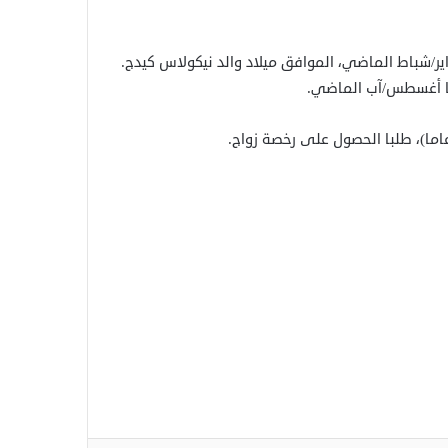
ا ذكرته مجلة People الأمريكية، أقيم الحفل يوم 16 فبراير/شباط الماضي، الموافق ميلاد والد نيكولاس كيدج.
هما أغسطس/آب الماضي.