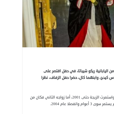
ن اليابانية ريكو شيباتا، في حفل اقتصر على
اس كيدج، وابنهما كال، حضرا حفل الزفاف، نظرا
وكان الزواج الأول للنجم الأمريكي من باتريشيا أركيت عام 1995، واستمرت الزيجة حتى 2001، أما زواجه الثاني فكان من
وانفصلا عام 2004.