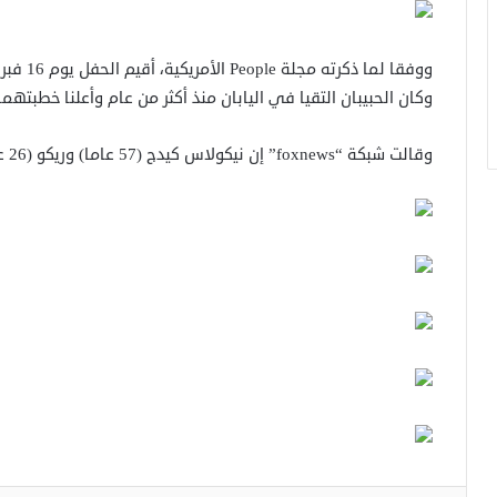
ووفقا لم
وكان الحبيبان التقيا في اليابان منذ أكثر من عام وأعلنا خطبت
وقالت شبكة “foxnews” إن نيكولاس كيدج (57 عاما) وريكو (26 عاما)، طلبا الحصول على رخصة زواج.