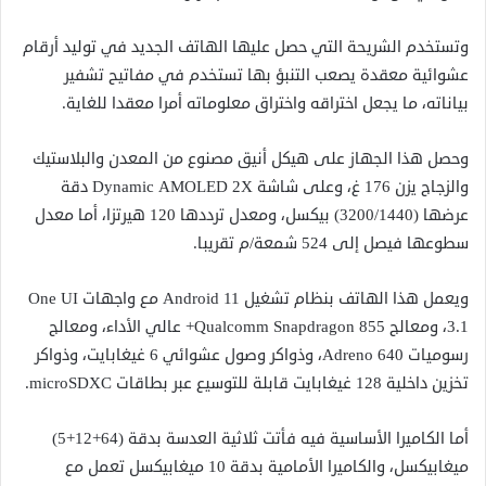
وتستخدم الشريحة التي حصل عليها الهاتف الجديد في توليد أرقام
عشوائية معقدة يصعب التنبؤ بها تستخدم في مفاتيح تشفير
بياناته، ما يجعل اختراقه واختراق معلوماته أمرا معقدا للغاية.
وحصل هذا الجهاز على هيكل أنيق مصنوع من المعدن والبلاستيك
والزجاج يزن 176 غ، وعلى شاشة Dynamic AMOLED 2X دقة
عرضها (3200/1440) بيكسل، ومعدل ترددها 120 هيرتزا، أما معدل
سطوعها فيصل إلى 524 شمعة/م تقريبا.
ويعمل هذا الهاتف بنظام تشغيل Android 11 مع واجهات One UI
3.1، ومعالج Qualcomm Snapdragon 855+ عالي الأداء، ومعالج
رسوميات Adreno 640، وذواكر وصول عشوائي 6 غيغابايت، وذواكر
تخزين داخلية 128 غيغابايت قابلة للتوسيع عبر بطاقات microSDXC.
أما الكاميرا الأساسية فيه فأتت ثلاثية العدسة بدقة (64+12+5)
ميغابيكسل، والكاميرا الأمامية بدقة 10 ميغابيكسل تعمل مع