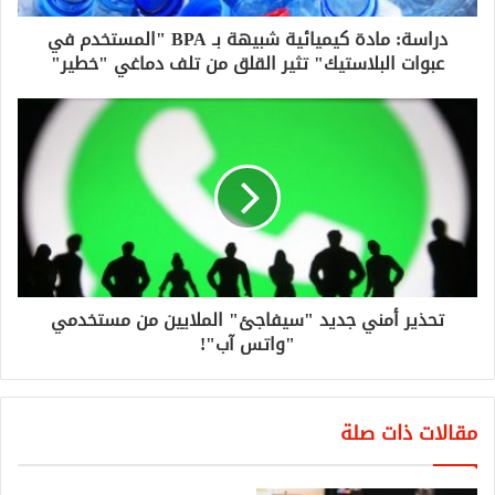
دراسة: مادة كيميائية شبيهة بـ BPA "المستخدم في
عبوات البلاستيك" تثير القلق من تلف دماغي "خطير"
تحذير أمني جديد "سيفاجئ" الملايين من مستخدمي
"واتس آب"!
مقالات ذات صلة