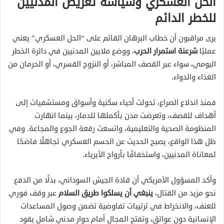
الحل العسكري وسياسة تعريض المدنيين
للخطر الدائم
يرى مراقبون أن خطاب البرهان القائم على “الحل العسكري” يعني
عمليًا
شرعنة استمرار الحرب
، ووضع ملايين المدنيين في دائرة الخطر
اليومي، سواء عبر القصف المباشر، أو النزوح القسري، أو الحرمان من
الغذاء والدواء.
فمنذ اندلاع الصراع، تحولت أحياء سكنية وأسواق ومستشفيات إلى
أهداف للقصف، وتعرضت مدن بأكملها للدمار، بينما انهارت
المنظومة الصحية والتعليمية، واتسعت رقعة الجوع والمجاعة. وفي
ظل هذا الواقع، يصبح الحديث عن الحسم العسكري تجاهلًا فاضحًا
لمعاناة المدنيين، واستخفافًا بأرواح الأبرياء.
وأكد المسؤول الأمريكي أن قادة الجيش السوداني، بدلًا من الدفع
نحو مزيد من القتال،
ينبغي أن يسلكوا طريق السلام
عبر وقف فوري
للعنف، والانخراط في ترتيبات تفاوضية تضمن وصول المساعدات
الإنسانية دون عوائق، وتفتح المجال أمام حوار مدني شامل يقود