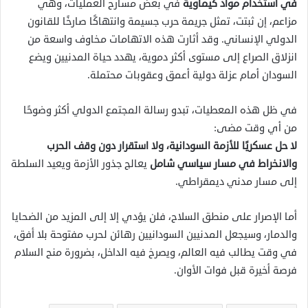
في استخدام مواد كيماوية
في بعض مسارح العمليات، وهي
مزاعم، إن ثبتت، تمثل جريمة حرب جسيمة وانتهاكًا صارخًا للقانون
الدولي الإنساني. وقد أثارت هذه الاتهامات مخاوف واسعة من
انزلاق الصراع إلى مستوى أكثر دموية، يهدد حياة المدنيين ويضع
السودان أمام عزلة دولية أعمق وعقوبات محتملة.
في ظل هذه المعطيات، تبدو رسالة المجتمع الدولي أكثر وضوحًا
من أي وقت مضى:
لا حل عسكريًا للأزمة السودانية، ولا استقرار دون وقف الحرب
والانخراط في مسار سياسي شامل
يعالج جذور الأزمة ويعيد السلطة
إلى مسار مدني ديمقراطي.
أما الإصرار على منطق السلاح، فلن يؤدي إلا إلى المزيد من الضحايا
والدمار، وسيجعل المدنيين السودانيين رهائن لحرب مفتوحة بلا أفق،
في وقت يطالب فيه العالم، ويصرخ فيه الداخل، بضرورة منح السلام
فرصة أخيرة قبل فوات الأوان.