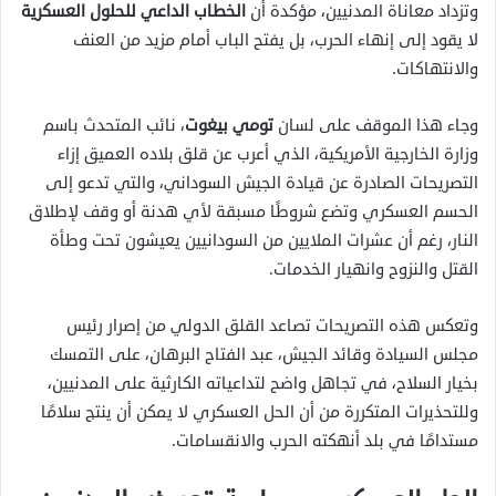
وتزداد معاناة المدنيين، مؤكدة أن
الخطاب الداعي للحلول العسكرية
لا يقود إلى إنهاء الحرب، بل يفتح الباب أمام مزيد من العنف
والانتهاكات.
وجاء هذا الموقف على لسان
تومي بيغوت
، نائب المتحدث باسم
وزارة الخارجية الأمريكية، الذي أعرب عن قلق بلاده العميق إزاء
التصريحات الصادرة عن قيادة الجيش السوداني، والتي تدعو إلى
الحسم العسكري وتضع شروطًا مسبقة لأي هدنة أو وقف لإطلاق
النار، رغم أن عشرات الملايين من السودانيين يعيشون تحت وطأة
القتل والنزوح وانهيار الخدمات.
وتعكس هذه التصريحات تصاعد القلق الدولي من إصرار رئيس
مجلس السيادة وقائد الجيش، عبد الفتاح البرهان، على التمسك
بخيار السلاح، في تجاهل واضح لتداعياته الكارثية على المدنيين،
وللتحذيرات المتكررة من أن الحل العسكري لا يمكن أن ينتج سلامًا
مستدامًا في بلد أنهكته الحرب والانقسامات.