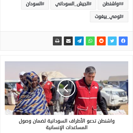
#واشنطن
الجيش_السوداني
السودان
تومي_بيغوت
واشنطن تدعو الأطراف السودانية لضمان وصول
المساعدات الإنسانية