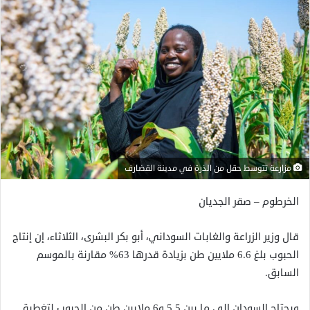
مزارعة تتوسط حقل من الذرة في مدينة القضارف
الخرطوم – صقر الجديان
قال وزير الزراعة والغابات السوداني، أبو بكر البشرى، الثلاثاء، إن إنتاج
الحبوب بلغ 6.6 ملايين طن بزيادة قدرها 63% مقارنة بالموسم
السابق.
ويحتاج السودان إلى ما بين 5.5 و6 ملايين طن من الحبوب لتغطية