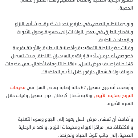
تدهور الرعاية الصحية وانعدام التطعيم وسط استمرار تفشي
الحصبة.
ويواجه النظام الصحي في دارفور تحديات كبيرة، حيث أدى النزاع
وانقطاع الطرق في بعض الولايات إلى صعوبة وصول الأدوية
والإمدادات الطبية.
وقالت عضو اللجنة التمهيدية وأخصائية الباطنية والأوبئة بفرعية
خصوصي أم درمان، أديبة إبراهيم السيد، إن “اللجنة رصدت تسجيل
145 حالة إصابة بمرض السل، بينها حالتا وفاة لأطفال، في مخيمات
طويلة بولاية شمال دارفور خلال الأيام الماضية”.
وأوضحت أنه جرى تسجيل 67 حالة إصابة بمرض السل في
مخيمات
النزوح بمدينة الأبيض
بولاية شمال كردفان، دون تسجيل وفيات خلال
الفترة الأخيرة.
وأضافت أن تفشي مرض السل يعود إلى الجوع وسوء التغذية
والاكتظاظ في مراكز الإيواء ومخيمات النزوح، وانعدام الرعاية
الصحية، إلى جانب تلوث المياه وندرتها.