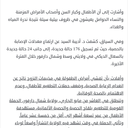
وأشارت إلى أن الأطفال وكبار السن وأصحاب الأمراض المزمنة
والنساء الحوامل يعيشون في ظروف بيئية سيئة نتيجة ندرة المياه
والغذاء.
وفي السياق، كشفت د. أديبة السيد عن ارتفاع معدلات الإصابة
بالحصبة، حيث تم تسجيل 176 حالة جديدة، إلى جانب 24 حالة جديدة
بالسعال الديكي في ولايتي وسط وشمال دارفور خلال الفترة
الأخيرة.
وأفادت بأن تفشي أمراض الطفولة في مخيمات النزوح ناتج عن
انعدام الرعاية الصحية، وضعف حملات التطعيم للأطفال، وعدم
الاهتمام بالصحة الوقائية.
وتنطلق في العاشر من مايو الجاري، بولاية شمال دارفور، الحملة
القومية للتطعيم بلقاح الحصبة والحصبة الألمانية، مستهدفة
الأطفال من عمر تسعة أشهر إلى أقل من خمسة عشر عاماً.
وتأتي الحملة في وقت تشهد فيه الولاية انتشاراً واسعاً لوباء