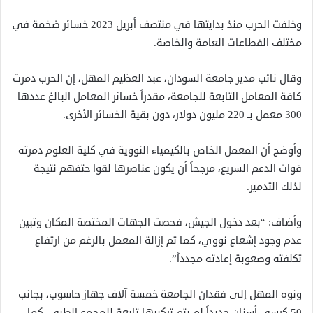
وخلفت الحرب منذ بدايتها في منتصف أبريل 2023 خسائر ضخمة في
مختلف القطاعات العامة والخاصة.
وقال نائب مدير جامعة السودان، عبد العظيم المهل، إن الحرب دمرت
كافة المعامل التابعة للجامعة، مقدراً خسائر المعامل البالغ عددها
300 معمل بـ 220 مليون دولار، دون بقية الخسائر الأخرى.
وأوضح أن المعمل الخاص بالكيمياء النووية في كلية العلوم دمرته
قوات الدعم السريع، مرجحاً أن يكون عناصرها لقوا حتفهم نتيجة
لذلك التدمير.
وأضاف: “بعد دخول الجيش، فحصت الجهات المختصة المكان وتبين
عدم وجود إشعاع نووي، كما تم إزالة المعمل بالرغم من ارتفاع
تكلفته وصعوبة إعادته مجدداً”.
ونوه المهل إلى فقدان الجامعة خمسة آلاف جهاز حاسوب، بجانب
50 كرسي أسنان جديداً لم يتم تركيبها تابعة للمجمع الطبي، كما