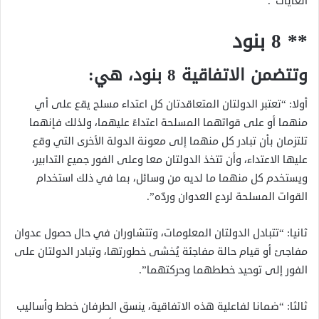
الغايات”.
** 8 بنود
وتتضمن الاتفاقية 8 بنود، هي:
أولا: “تعتبر الدولتان المتعاقدتان كل اعتداء مسلح يقع على أي
منهما أو على قواتهما المسلحة اعتداءً عليهما، ولذلك فإنهما
تلتزمان بأن تبادر كل منهما إلى معونة الدولة الأخرى التي وقع
عليها الاعتداء، وأن تتخذ الدولتان معا وعلى الفور جميع التدابير،
ويستخدم كل منهما ما لديه من وسائل، بما في ذلك استخدام
القوات المسلحة لردع العدوان وردّه”.
ثانيا: “تتبادل الدولتان المعلومات، وتتشاوران في حال حصول عدوان
مفاجئ أو قيام حالة مفاجئة يُخشى خطورتها، وتبادر الدولتان على
الفور إلى توحيد خططهما وحركتهما”.
ثالثا: “ضمانا لفاعلية هذه الاتفاقية، ينسق الطرفان خطط وأساليب