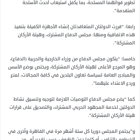
تطوير قواتهما المسلحة، بما يكفل استيعاب أحدث الأسلحة
المتقدمة”.
رابعا: “قررت الدولتان المتعاقدتان إنشاء الأجهزة الكفيلة بتنفيذ
هذه الاتفاقية ومنها: مجلس الدفاع المشترك، وهيئة الأركان
المشتركة”.
خامسا: “يتكون مجلس الدفاع من وزراء الخارجية والحربية (الدفاع)،
وهو المرجع الأعلى لهيئة الأركان المشتركة، ويختص بوضع الأسس
والمبادئ العامة لسياسة تعاون البلدين في كافة المجالات، لمنع
وردع الاعتداء عليهما”.
كما “يضع مجلس الدفاع التوصيات اللازمة لتوجيه وتنسيق نشاط
الدولتين لخدمة المجهود الحربي المشترك، والتصديق على قرارات
هيئة الأركان المشتركة”.
و”يجتمع المجلس دوريا كل ستة أشهر مرة في القاهرة وأخرى في
الخرطوم بالتناوب، أو كلما دعت الظروف، حسب تقدير أي من