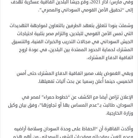
وفي مارس/ آذار 2021، وقع جيشا البلدين اتفاقية عسكرية تهدف
إلى “تحقيق الأمن القومي السوداني والمصري”.
وشملت بنودا تتعلق بتعهد الطرفين بالتعاون لمواجهة التهديدات
التي تمس الأمن القومي للبلدين، والتزام مصر بتلبية احتياجات
الجيش السوداني في مجالات التدريب والخبرات الفنية، والتنسيق
المشترك لحماية الحدود الممتدة بين البلدين، في عودة لروح
اتفاقية الدفاع المشترك.
وبقي الغموض يلف مصير اتفاقية الدفاع المشترك حتى أمس
الخميس، حينما أُعلن رسميا عن بحث آليات تفعيلها.
الإعلان تزامن أيضا مع الكشف عن “خطوط حمراء” لمصر في
السودان، طالبت بـ”عدم المساس بها أو تجاوزها”، وفق بيان وكيل
وزارة الخارجية.
وأكدت القاهرة أن “الحفاظ على وحدة السودان وسلامة أراضيه
وعدم العبث بمقدراته ومقدرات الشعب السوداني من أهم هذه