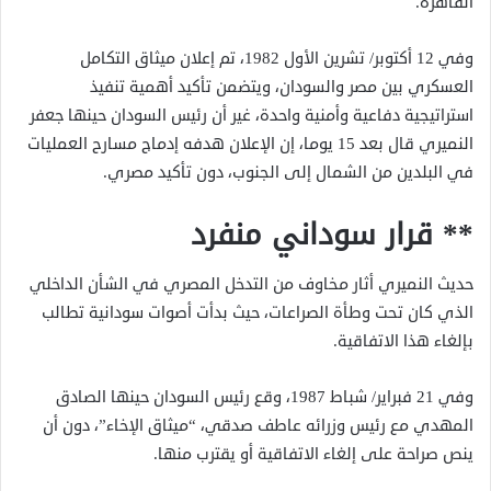
القاهرة.
وفي 12 أكتوبر/ تشرين الأول 1982، تم إعلان ميثاق التكامل
العسكري بين مصر والسودان، ويتضمن تأكيد أهمية تنفيذ
استراتيجية دفاعية وأمنية واحدة، غير أن رئيس السودان حينها جعفر
النميري قال بعد 15 يوما، إن الإعلان هدفه إدماج مسارح العمليات
في البلدين من الشمال إلى الجنوب، دون تأكيد مصري.
** قرار سوداني منفرد
حديث النميري أثار مخاوف من التدخل المصري في الشأن الداخلي
الذي كان تحت وطأة الصراعات، حيث بدأت أصوات سودانية تطالب
بإلغاء هذا الاتفاقية.
وفي 21 فبراير/ شباط 1987، وقع رئيس السودان حينها الصادق
المهدي مع رئيس وزرائه عاطف صدقي، “ميثاق الإخاء”، دون أن
ينص صراحة على إلغاء الاتفاقية أو يقترب منها.