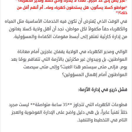
“عجزٌ يصل إلى حد الجرم.. لماذا لا يتحرك والي كسلا ومدير الكهرباء؟”
“مواطنو كسلا يسألون: هل يستحقون كهرباء وماء.. أم أنهم أقل من
ذلك؟!”
في الوقت الذي يُفترض أن تكون فيه الخدمات الأساسية مثل المياه
والكهرباء حقاً مكفولاً لكل مواطن، نجد أن أهل ولاية كسلا يعانون
من إدارة كارثية تفتقر إلى أبسط مقومات الكفاءة والمسؤولية.
الوالي ومدير الكهرباء في الولاية يقفان عاجزين أمام معاناة
المواطنين، بل ويبدوان غير مكترثين بالأزمة التي تتفاقم يومًا بعد
يوم. فإلى متى سيستمر هذا العبث؟ وإلى متى سيصمت
المواطنون أمام إهمال المسؤولين؟
فشل ذريع في إدارة الأزمة:
قطوعات الكهرباء التي تتجاوز **35 ساعة متواصلة** ليست مجرد
خللاً تقنياً عابراً، بل هي دليل واضح على الإدارة الفوضوية والعجز
التام في التخطيط والتنفيذ.