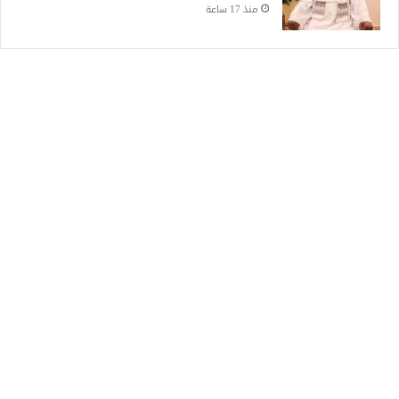
منذ 17 ساعة
Recent Posts
السودان يودّع ورق العطاءات.. منصة رقمية
جديدة لإدارة المشتريات الحكومية
منذ 4 ساعات
الأمم المتحدة توثق (67) هجومًا على المدارس
في السودان
منذ 5 ساعات
وفاة والد ليونيل ميسي عن عمر 68 عاماً
منذ 9 ساعات