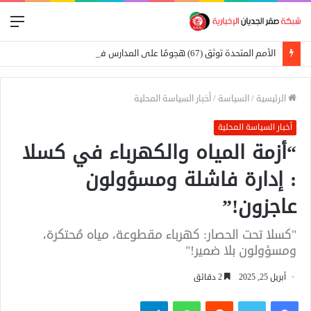
الق
الأمم المتحدة توثق (67) هجومًا على المدارس في السودان
الرئيسية
/
السياسة
/
أخبار السياسة المحلية
أخبار السياسة المحلية
“أزمة المياه والكهرباء في كسلا
: إدارة فاشلة ومسؤولون
عاجزون!”
"كسلا تحت الحصار: كهرباء مقطوعة، مياه مُحتكرة،
ومسؤولون بلا ضمير!"
أبريل 25, 2025
2 دقائق
فيسبوك
تويتر
واتساب
تيلقرام