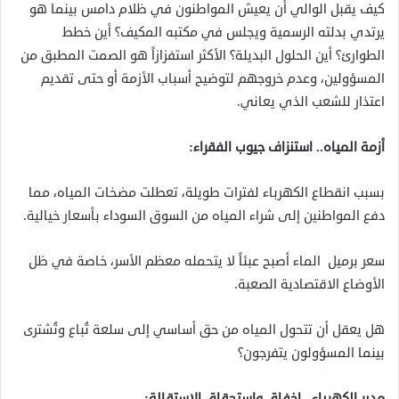
كيف يقبل الوالي أن يعيش المواطنون في ظلام دامس بينما هو
يرتدي بدلته الرسمية ويجلس في مكتبه المكيف؟ أين خطط
الطوارئ؟ أين الحلول البديلة؟ الأكثر استفزازاً هو الصمت المطبق من
المسؤولين، وعدم خروجهم لتوضيح أسباب الأزمة أو حتى تقديم
اعتذار للشعب الذي يعاني.
أزمة المياه.. استنزاف جيوب الفقراء:
بسبب انقطاع الكهرباء لفترات طويلة، تعطلت مضخات المياه، مما
دفع المواطنين إلى شراء المياه من السوق السوداء بأسعار خيالية.
سعر برميل الماء أصبح عبئاً لا يتحمله معظم الأسر، خاصة في ظل
الأوضاع الاقتصادية الصعبة.
هل يعقل أن تتحول المياه من حق أساسي إلى سلعة تُباع وتُشترى
بينما المسؤولون يتفرجون؟
مدير الكهرباء.. إخفاق واستحقاق الاستقالة: