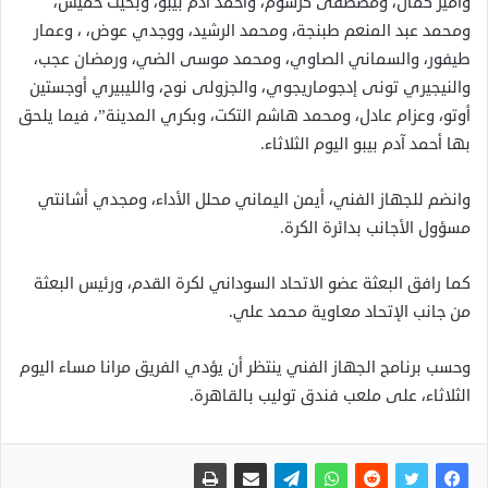
وأمير كمال، ومصطفى كرشوم، وأحمد آدم بيبو، وبخيت خميس،
ومحمد عبد المنعم طبنجة، ومحمد الرشيد، ووجدي عوض، ، وعمار
طيفور، والسماني الصاوي، ومحمد موسى الضي، ورمضان عجب،
والنيجيري تونى إدجوماريجوي، والجزولى نوح، والليبيري أوجستين
أوتو، وعزام عادل، ومحمد هاشم التكت، وبكري المدينة”، فيما يلحق
بها أحمد آدم بيبو اليوم الثلاثاء.
وانضم للجهاز الفني، أيمن اليماني محلل الأداء، ومجدي أشانتي
مسؤول الأجانب بدائرة الكرة.
كما رافق البعثة عضو الاتحاد السوداني لكرة القدم، ورئيس البعثة
من جانب الإتحاد معاوية محمد علي.
وحسب برنامج الجهاز الفني ينتظر أن يؤدي الفريق مرانا مساء اليوم
الثلاثاء، على ملعب فندق توليب بالقاهرة.