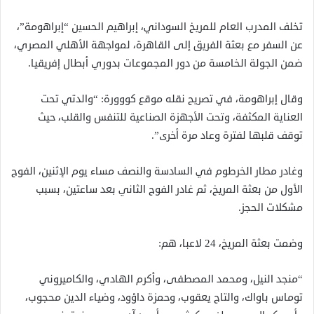
تخلف المدرب العام للمريخ السوداني، إبراهيم الحسين “إبراهومة”،
عن السفر مع بعثة الفريق إلى القاهرة، لمواجهة الأهلي المصري،
ضمن الجولة الخامسة من دور المجموعات بدوري أبطال إفريقيا.
وقال إبراهومة، في تصريح نقله موقع كووورة: “والدتي تحت
العناية المكثفة، وتحت الأجهزة الصناعية للتنفس والقلب، حيث
توقف قلبها لفترة وعاد مرة أخرى”.
وغادر مطار الخرطوم في السادسة والنصف مساء يوم الإثنين، الفوج
الأول من بعثة المريخ، ثم غادر الفوج الثاني بعد ساعتين، بسبب
مشكلات الحجز.
وضمت بعثة المريخ، 24 لاعبا، هم:
“منجد النيل، ومحمد المصطفى، وأكرم الهادي، والكاميروني
توماس باواك، والتاج يعقوب، وحمزة داؤود، وضياء الدين محجوب،