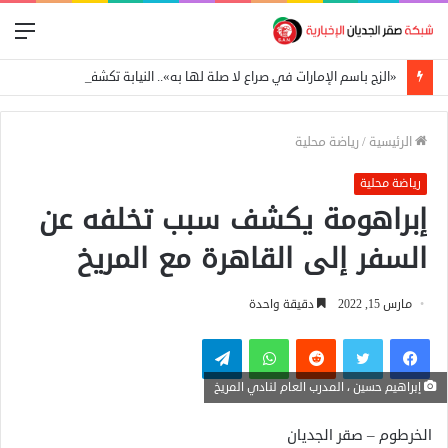
الق
«الزج باسم الإمارات في صراع لا صلة لها به».. النيابة تكشف تفاصيل قضية العتاد العسكري للسودان
الرئيسية
/
رياضة محلية
رياضة محلية
إبراهومة يكشف سبب تخلفه عن
السفر إلى القاهرة مع المريخ
مارس 15, 2022
دقيقة واحدة
فيسبوك
تويتر
واتساب
تيلقرام
إبراهيم حسين ، المدرب العام لنادي المريخ
الخرطوم – صقر الجديان