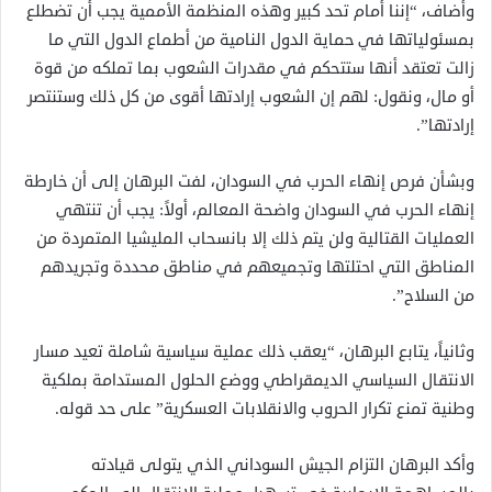
وأضاف، “إننا أمام تحد كبير وهذه المنظمة الأممية يجب أن تضطلع
بمسئولياتها في حماية الدول النامية من أطماع الدول التي ما
زالت تعتقد أنها ستتحكم في مقدرات الشعوب بما تملكه من قوة
أو مال، ونقول: لهم إن الشعوب إرادتها أقوى من كل ذلك وستنتصر
إرادتها”.
وبشأن فرص إنهاء الحرب في السودان، لفت البرهان إلى أن خارطة
إنهاء الحرب في السودان واضحة المعالم، أولاً: يجب أن تنتهي
العمليات القتالية ولن يتم ذلك إلا بانسحاب المليشيا المتمردة من
المناطق التي احتلتها وتجميعهم في مناطق محددة وتجريدهم
من السلاح”.
وثانياً، يتابع البرهان، “يعقب ذلك عملية سياسية شاملة تعيد مسار
الانتقال السياسي الديمقراطي ووضع الحلول المستدامة بملكية
وطنية تمنع تكرار الحروب والانقلابات العسكرية” على حد قوله.
وأكد البرهان التزام الجيش السوداني الذي يتولى قيادته