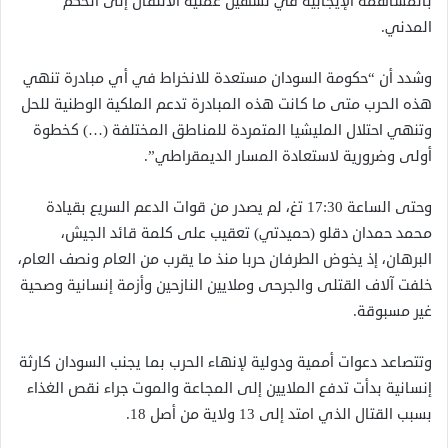
بالمساهمة الإيجابية في تسهيل عملية الانتقال إلى الحكم
المدني.
وشدد أن “حكومة السودان مستعدة للانخراط في أي مبادرة تنهي
هذه الحرب متى ما كانت هذه المبادرة تدعم الملكية الوطنية للحل
وتنهي احتلال المليشيا المتمردة للمناطق المختلفة (…) كخطوة
أولى وضرورية لاستعادة المسار الديمقراطي”.
وحتى الساعة 17:30 تغ، لم يصدر من قوات الدعم السريع بقيادة
محمد حمدان دقلو (حميدتي) تعقيب على كلمة قائد الجيش،
البرهان، إذ يخوض الطرفان حربا منذ ما يقرب من العام ونصف العام،
خلفت آلاف القتلى والجرحى وملايين النازحين وأزمة إنسانية وصحية
غير مسبوقة.
وتتصاعد دعوات أممية ودولية لإنهاء الحرب بما يجنب السودان كارثة
إنسانية بدأت تدفع الملايين إلى المجاعة والموت جراء نقص الغذاء
بسبب القتال الذي امتد إلى 13 ولاية من أصل 18.