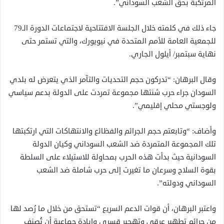
المرتكبة بحق الشعب السوداني”.
جاء ذلك في كلمته خلال الجلسة الافتتاحية لاجتماعات الدورة الـ79
للجمعية العامة للأمم المتحدة في نيويورك، والتي تستمر حتى
نهاية سبتمبر/ أيلول الجاري.
وقال البرهان: “تدركون حجم التحديات والتآمر الذي يتعرض له بلدي
السودان جراء حرب شنتها مجموعة تمردت على الدولة بدعم سياسي
ولوجستي محلي إقليمي”.
وأضاف: “وتابعتم حجم الجرائم والفظائع والانتهاكات التي ارتكبتها
تلك المجموعة المتمردة ضد الشعب السوداني وكيان الدولة
السودانية حيث بدأت هذه الحرب بمحاولة للاستيلاء على السلطة
بقوة السلاح وسرعان ما تغيرت إلى حرب شاملة ضد الشعب
السوداني ودولته”.
واعتبر البرهان، أن قوات الدعم السريع “تستحق من خلال ما رُصد لها
من جرائم تطهير عرقي وتهجير قسري وإبادة جماعية أن تُصنف