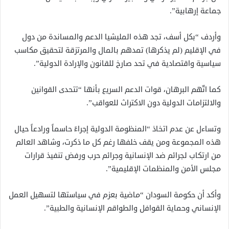
جماعة إرهابية”.
وأردف “بكل أسف، تجد هذه المليشيا الدعم والمساندة من دول
في الإقليم (لم يذكرها) تمدهم بالمال والمرتزقة لتحقيق مكاسب
سياسية واقتصادية في تحد صارخ للقانون والإرادة الدولية”.
كما اتّهم البرهان، قوات الدعم السريع بأنها “تتحدى القوانين
والالتزامات الدولية دون الاكتراث للعواقب”.
وتساءل عن عدم اتخاذ “المنظومة الدولية إجراءً حاسماً ورادعاً حيال
هذه المجموعة ومن يقف خلفها رغم كل ما ذكرت، وشاهد العالم
من ارتكاب لجرائم ضد الإنسانية وجرائم حرب ورفض تنفيذ قرارات
مجلس الأمن والمنظمات الإقليمية”.
وأكد أن حكومة السودان “ماضية بعزم في سياستها لتسهيل العمل
الإنساني وحماية القوافل والطواقم الإنسانية والطبية”.