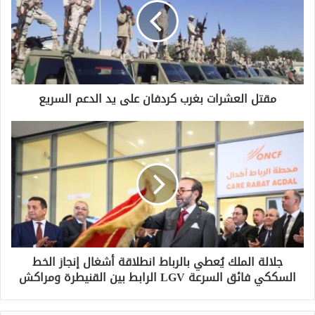
مقتل العشرات بغرب كردفان على يد الدعم السريع
جلالة الملك يُعطي بالرباط انطلاقة أشغال إنجاز الخط
السككي فائق السرعة LGV الرابط بين القنيطرة ومراكش