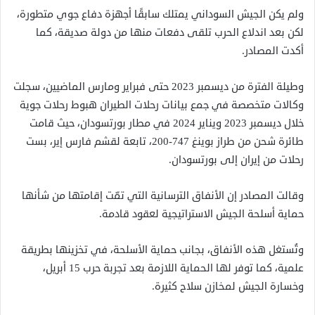
ولم يكن الجيش السوداني يمتلك سابقًا أجهزة دفاع جوي متطورة،
لكن بعد اندلاع الحرب تلقى دفعات منها من دولة صديقة، كما
أكدت المصادر.
وطيلة الفترة من ديسمبر 2023 حتى فبراير ومارس الماضيين، سجلت
وكالات متخصصة في جمع بيانات رحلات الطيران هبوط رحلات جوية
خلال ديسمبر 2023 ويناير 2024 في مطار بورتسودان، حيث قامت
طائرة شحن من طراز بوينغ 747-200، تابعة لقشم فارس إير، بست
رحلات من إيران إلى بورتسودان.
وقالت المصادر إن الأنفاق الترسانية التي تمّت إقامتها من شأنها
حماية أسلحة الجيش الاستراتيجية لعقود قادمة.
وتُستغل هذه الأنفاق، بجانب حماية الأسلحة، في تخزينها بطريقة
علمية، كما توفر لها الحماية اللازمة بعد تجربة حرب 15 أبريل،
وخسارة الجيش لمخازن سلاح كثيرة.