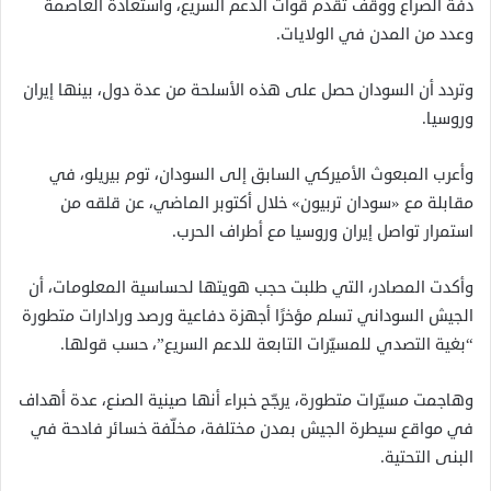
دفة الصراع ووقف تقدم قوات الدعم السريع، واستعادة العاصمة
وعدد من المدن في الولايات.
وتردد أن السودان حصل على هذه الأسلحة من عدة دول، بينها إيران
وروسيا.
وأعرب المبعوث الأميركي السابق إلى السودان، توم بيريلو، في
مقابلة مع «سودان تربيون» خلال أكتوبر الماضي، عن قلقه من
استمرار تواصل إيران وروسيا مع أطراف الحرب.
وأكدت المصادر، التي طلبت حجب هويتها لحساسية المعلومات، أن
الجيش السوداني تسلم مؤخرًا أجهزة دفاعية ورصد ورادارات متطورة
“بغية التصدي للمسيّرات التابعة للدعم السريع”، حسب قولها.
وهاجمت مسيّرات متطورة، يرجّح خبراء أنها صينية الصنع، عدة أهداف
في مواقع سيطرة الجيش بمدن مختلفة، مخلّفة خسائر فادحة في
البنى التحتية.