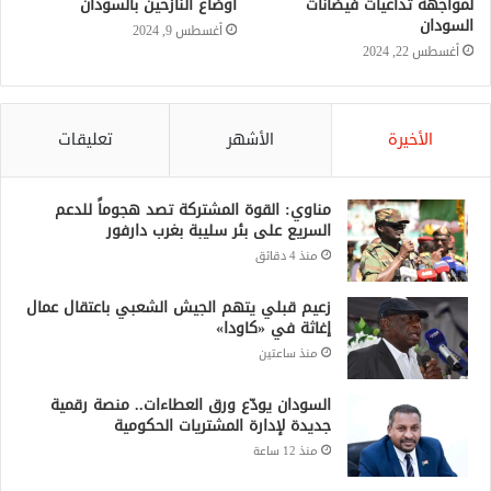
لمواجهة تداعيات فيضانات
أوضاع النازحين بالسودان
السودان
أغسطس 9, 2024
أغسطس 22, 2024
الأخيرة
الأشهر
تعليقات
مناوي: القوة المشتركة تصد هجوماً للدعم
السريع على بئر سليبة بغرب دارفور
منذ 4 دقائق
زعيم قبلي يتهم الجيش الشعبي باعتقال عمال
إغاثة في «كاودا»
منذ ساعتين
السودان يودّع ورق العطاءات.. منصة رقمية
جديدة لإدارة المشتريات الحكومية
منذ 12 ساعة