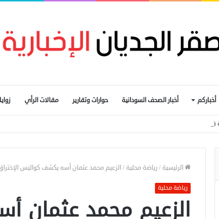
أخباركم
أخبار الصحف السودانية
حوارات وتقارير
مقالات الرأي
زواي
المالحة بشمال دارفور تهدد أكثر من 270 ألف شخص
الرئيسية
/
رياضة محلية
/
الزعيم محمد عثمان أسه يكشف كواليس الإختراق 
رياضة محلية
الزعيم محمد عثمان أ