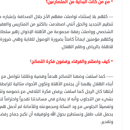
* مع من كانت البداية من المتصارعين؟
— كلهم بلا إستثناء تواصلت معهم الأخ جلال الصحافة بإعتباره
تنظيم التجديد والحق أنني اصطدمت بالكثير من المتاريس والعق
الشخصي وواصلت رفقة مجموعة من الأهلة الإخوان زهير سلطان و
وكلهم مؤمنين ايمانٱ كاملٱ بضرورة الوصول للغاية وهي ضرورة ا
للاهلة بالرياض وظلم الهلال.
* كيف واصلتم والفرقاء يرفضون فكرة التصالح
؟
—– كما اسلفت وضعنا التصالح هدفٱ وقضية وظللنا نتواصل مع ال
أبناء الهلال يهمنا أن يجتمع الأهلة وتكون الأجواء مثالية للرا
أجلها كان الرجل كما اسلفت يرفض فكرة التلاقي مع خصومه ولكن
بشيء من التجاوب وأنه لا يمانع في مساندتنا تقديرٱ واحتراماً ل
وتفصيلاً الجلوس مع ود السكة ومجموعته وللأمانة لم أحمل هم 
يحمل قلب طفل ونستطيع بحول الله وتوفيقه أن نكبح جماح رفضه 
وتقدير.