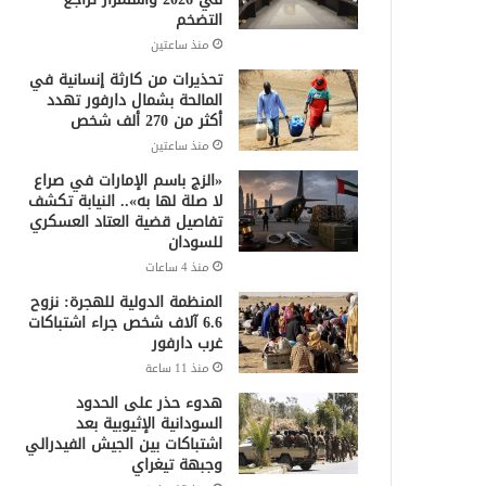
التضخم
منذ ساعتين
تحذيرات من كارثة إنسانية في
المالحة بشمال دارفور تهدد
أكثر من 270 ألف شخص
منذ ساعتين
«الزج باسم الإمارات في صراع
لا صلة لها به».. النيابة تكشف
تفاصيل قضية العتاد العسكري
للسودان
منذ 4 ساعات
المنظمة الدولية للهجرة: نزوح
6.6 آلاف شخص جراء اشتباكات
غرب دارفور
منذ 11 ساعة
هدوء حذر على الحدود
السودانية الإثيوبية بعد
اشتباكات بين الجيش الفيدرالي
وجبهة تيغراي