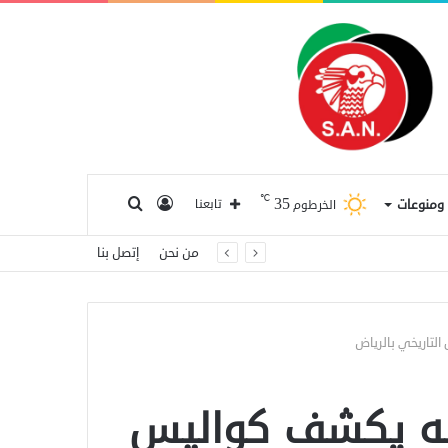
℃
35
تسجيل
بحث
ا ومنوعات
تابعنا
الخرطوم
من نحن
إتصل بنا
الدخول
عن
التاريخي بالرياض
سه يكشف كواليس