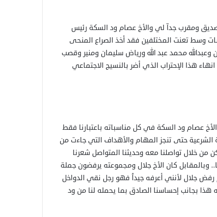
 صديق ومقرب جدآ لي والأخ عصام ود السكة رئيس
بات وسط تعنت المختلفين فقد أخذ الصراع المنحى
عبدالله محمد عبد الله ورياض سليمان ومنير وقصب
نهاء هذا الإحتراب الذي أضر بالنسيج الاجتماعي
أخ عصام ود السكة في كل مناسباته باعتبارنا فقط
بطة الشرعية حتى تنجز المهام والأهداف التي جاءت من
 من خلال تواصلنا معه وحديثنا المتواصل شعرنا
نا.. وبالمقابل كان الأخ جلال ومجموعته يرفضون جملة
رفض جلال لأنني أعرفه جيدٱ فهو رجل نقي الدواخل
هذا بجانب إحساسنا الصادق بما يحمله لنا من ود