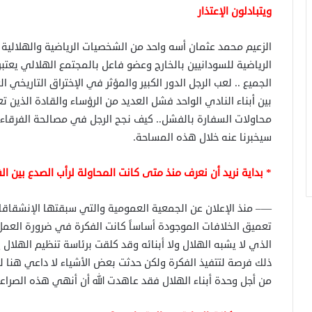
ويتبادلون الإعتذار
الزعيم محمد عثمان أسه واحد من الشخصيات الرياضية والهلالية 
الرياضية للسودانيين بالخارج وعضو فاعل بالمجتمع الهلالي يعتبر
الجميع .. لعب الرجل الدور الكبير والمؤثر في الإختراق التاريخي
بين أبناء النادي الواحد فشل العديد من الرؤساء والقادة الذين 
محاولات السفارة بالفشل.. كيف نجح الرجل في مصالحة الفرقا
سيخبرنا عنه خلال هذه المساحة.
* بداية نريد أن نعرف منذ متى كانت المحاولة لرأب الصدع بين الف
—– منذ الإعلان عن الجمعية العمومية والتي سبقتها الإنشقاقات 
تعميق الخلافات الموجودة أساساً كانت الفكرة في ضرورة العمل
الذي لا يشبه الهلال ولا أبنائه وقد كلقت برئاسة تنظيم الهلال 
ذلك فرصة لتتفيذ الفكرة ولكن حدثت بعض الأشياء لا داعي هن
من أجل وحدة أبناء الهلال فقد عاهدت الله أن أنهي هذه الصراع