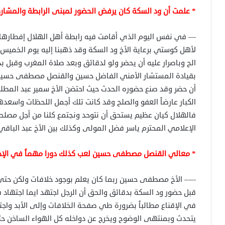
* علمت أن ود السكة كان يرفض الحضور لمبنى الرابطة والمشا
— في نفس اليوم الذي أقامت فيه رابطة أهل الهلال إفطارها
لأهل كوستي برعاية الأخ ود السكة وقد ذهبنا إليه يوم الخميس
الح وباصرار عليه أن يحضر ولو لدقائق وبعد صلاة المغرب وقبل ب
بقيادة المستشار الأمني الفاضل حسين والقنصل مصطفى حسين 
أن حضر وقد صنع حضوره الحدث حيث احتضن الأخ سمير عبد المطل
الكبار عارضٱ العفو والصلح وقد كانت تلك أجمل اللحظات واسعد
فالهلال كيان عظيم يستحق أن نتوحد ونجتمع كلنا من أجل مصلحته
الإعلامي المحترم ياسر فضل المولى وكذلك بين الأخ عبد الباقي 
* معالي القنصل مصطفى حسين لعب كذلك دورا مهماً في الإخ
—– الأخ مصطفى حسين ربما كان يعلم بوجود خلافات ولكن حتى ح
قبل حضور ود السكة بدقائق والحق أن الرجل اجتهد ايما اجتهاد
في الإقناع مطالبٱ بضرورة طي صفحة الخلافات وإلى الأبد واج
يتحدث وبمنتهى الوضوح ويخرج عن دواخله كل الهواء الساخن حتى