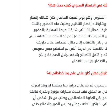
ركة في الافطار السنوي كيف حدث هذا؟
 السنوي وهو يوم السبت الماضي كان هنالك إفطار
 وشاركناه إفطار التنظيم وطلبت منه الحضور وظللت
داية الفعاليات التي شاركت فيها السفارة بالحضور
الشريف ظللت اتواصل مع ود السكة عبر الهاتف إلى
ب وبادر بالذهاب إلى جلال الصحافة على طريقة
ها بالنسبة لي لدرجة أنني لم استطيع حبس دموعي
 واكتمل التصالح بتلاقي جلال الصحافة والأخ
النعمان وياسر النعمان.
تراق فهل كان على علم بما خططتم له؟
ضوره لم يك على دراية بما خططنا له وقد اخبرته
 في ما تحقق فقد تحدث بعبارات مؤثرة وبقدرة فائقة
تمع بكل الإخوة المتصالحين وطلب من كل شخص أن
 لا يتكرر الخلاف وظل يمارس الصبر والاقناع حتى