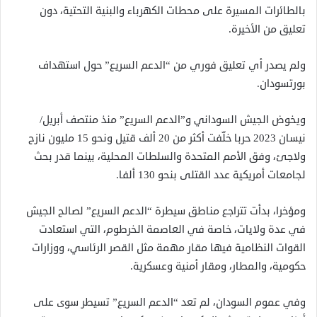
بالطائرات المسيرة على محطات الكهرباء والبنية التحتية، دون
تعليق من الأخيرة.
ولم يصدر أي تعليق فوري من “الدعم السريع” حول استهداف
بورتسودان.
ويخوض الجيش السوداني و”الدعم السريع” منذ منتصف أبريل/
نيسان 2023 حربا خلّفت أكثر من 20 ألف قتيل ونحو 15 مليون نازح
ولاجئ، وفق الأمم المتحدة والسلطات المحلية، بينما قدر بحث
لجامعات أمريكية عدد القتلى بنحو 130 ألفا.
ومؤخرا، بدأت تتراجع مناطق سيطرة “الدعم السريع” لصالح الجيش
في عدة ولايات، خاصة في العاصمة الخرطوم، التي استعادت
القوات النظامية فيها مقار مهمة مثل القصر الرئاسي، ووزارات
حكومية، والمطار، ومقار أمنية وعسكرية.
وفي عموم السودان، لم تعد “الدعم السريع” تسيطر سوى على