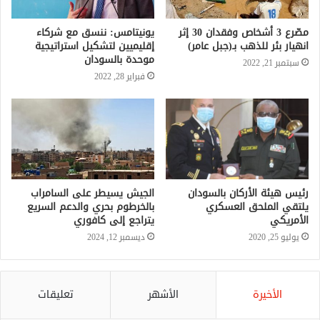
مصّرع 3 أشخاص وفقدان 30 إثر
يونيتامس: ننسق مع شركاء
انهيار بئر للذهب بـ(جبل عامر)
إقليميين لتشكيل استراتيجية
موحدة بالسودان
سبتمبر 21, 2022
فبراير 28, 2022
رئيس هيئة الأركان بالسودان
الجيش يسيطر على السامراب
يلتقي الملحق العسكري
بالخرطوم بحري والدعم السريع
الأمريكي
يتراجع إلى كافوري
يوليو 25, 2020
ديسمبر 12, 2024
الأخيرة
الأشهر
تعليقات