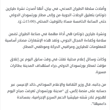
وأفادت سلطة الطيران المدني، في بيان، أنها أصدرت نشرة طيارين
(نوتام) بتعليق الرحلات الجوية من وإلى مطار بورتسودان الدولي
حتى الساعة الخامسة مساءً بالتوقيت المحلي (15:00ت.غ).
ونشرة طيارين (نوتام) هي أداة مهمة في صناعة الطيران تضمن
سلامة وكفاءة المجال الجوي، وتعد هذه الإشعارات مصادر أساسية
للمعلومات للطيارين ومراقبي الحركة وموظفي المطار.
وكانت وسائل إعلام محلية نقلت في وقت سابق اليوم عن إغلاق
مؤقت لمطار بورتسودان الدولي جراء استهداف المدينة بطائرات
مسيرة.
من جانبه، قال وزير الثقافة والإعلام السوداني خالد الإعيسر، عبر
حسابه على منصة إكس، إن “مدينة بورتسودان تعرضت صباح اليوم
لهجوم غادر شنته ميليشيا الدعم السريع الإجرامية، بمساندة
داعميها”.