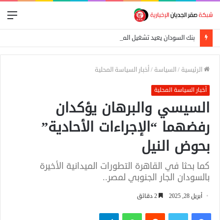
الق
بنك السودان يعيد تشغيل المحول القومي للدفع الإلكتروني
الرئيسية
/
السياسة
/
أخبار السياسة المحلية
أخبار السياسة المحلية
السيسي والبرهان يؤكدان
رفضهما “الإجراءات الأحادية”
بحوض النيل
كما بحثا في القاهرة التطورات الميدانية الأخيرة
بالسودان الجار الجنوبي لمصر..
أبريل 28, 2025
2 دقائق
فيسبوك
تويتر
واتساب
تيلقرام