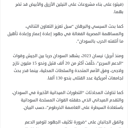
(فيتو) على بناء مشروعات على النيلين الأزرق والأبيض قد تضر
بهما.
كما بحث السيسي والبرهان “سبل تعزيز التعاون الثنائي،
والمساهمة المصرية الفعالة في جهود إعادة إعمار وإعادة تأهيل
ما أتلفته الحرب بالسودان”.
ومنذ أبريل/ نيسان 2023، يشهد السودان حربا بين الجيش وقوات
“الدعم السريع”، خلّفت أكثر من 20 ألف قتيل ونحو 15 مليون نازح
ولاجئ، وفق الأمم المتحدة والسلطات المحلية، بينما قدر بحث
لجامعات أمريكية عدد القتلى بنحو 130 ألفا.
كما تناولت المحادثات “التطورات الميدانية الأخيرة في السودان،
والتقدم الميداني الذي حققته القوات المسلحة السودانية
باستعادة السيطرة على العاصمة الخرطوم”، حسب البيان.
واتفق الجانبان على “ضرورة تكثيف الجهود لتوفير الدعم