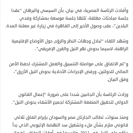
وأفادت الرئاسة المصرية، في بيان، بأن السيسي والبرهان “عقدا
جلسة مباحثات مغلقة، تلتها جلسة موسعة بمشاركة وفدي
البلدين”، عقب وصول الأخير إلى القاهرة في زيارة غير معلنة المدة.
وشهد اللقاء “تبادل وجهات النظر والرؤى حول الأوضاع الإقليمية
الراهنة، لاسيما بحوض نهر النيل والقرن الإفريقي”.
و”تم الاتفاق على مواصلة التنسيق والعمل المشترك لحفظ الأمن
المائي للدولتين، ورفض الإجراءات الأحادية بحوض النيل الأزرق”،
وفق البيان.
وزادت الرئاسة بأن الجانبين شددا على ضرورة “إعمال القانون
الدولي لتحقيق المنفعة المشتركة لجميع الأشقاء بحوض النيل”.
ومنذ سنوات، تطالب الجارتان مصر والسودان بإبرام اتفاق ثلاثي
قانوني ملزم بشأن ملء وتشغيل سد النهضة الإثيوبي الذي بدأ
بناؤه على النيل في 2011، ولاسيما في أوقات الجفاف، لضمان