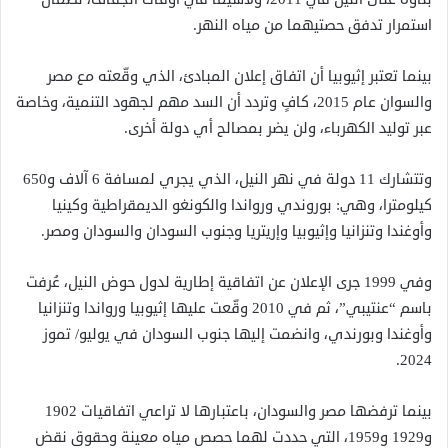
استمرار تدفق حصتيهما من مياه النهر.
بينما تعتبر إثيوبيا أن اتفاق إعلان المبادئ، الذي وقّعته مع مصر
والسوان عام 2015، كافٍ وتردد أن السد مهم لجهود التنمية، وخاصة
عبر توليد الكهرباء، ولن يضر بمصالح أي دولة أخرى.
وتتشارك 11 دولة في نهر النيل، الذي يجري لمسافة 6 آلاف و650
كيلومترا، وهي: بوروندي ورواندا والكونغو الديمقراطية وكينيا
وأوغندا وتنزانيا وإثيوبيا وإريتريا وجنوب السودان والسودان ومصر.
وفي 1999 جرى الإعلان عن اتفاقية إطارية لدول حوض النيل، عُرفت
باسم “عنتيبي”، ثم في 2010 وقّعت عليها إثيوبيا ورواندا وتنزانيا
وأوغندا وبورندي، وانضمت إليها جنوب السودان في يوليو/ تموز
2024.
بينما ترفضها مصر والسودان، باعتبارها لا تراعي اتفاقيات 1902
و1929 و1959، التي حددت لهما حصص مياه معينة وحقوق نقض