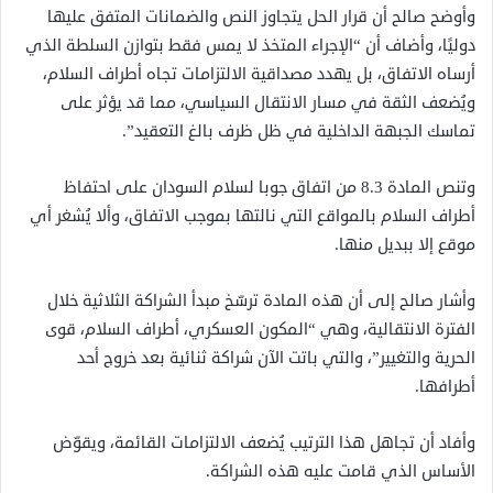
وأوضح صالح أن قرار الحل يتجاوز النص والضمانات المتفق عليها
دوليًا، وأضاف أن “الإجراء المتخذ لا يمس فقط بتوازن السلطة الذي
أرساه الاتفاق، بل يهدد مصداقية الالتزامات تجاه أطراف السلام،
ويُضعف الثقة في مسار الانتقال السياسي، مما قد يؤثر على
تماسك الجبهة الداخلية في ظل ظرف بالغ التعقيد”.
وتنص المادة 8.3 من اتفاق جوبا لسلام السودان على احتفاظ
أطراف السلام بالمواقع التي نالتها بموجب الاتفاق، وألا يُشغر أي
موقع إلا ببديل منها.
وأشار صالح إلى أن هذه المادة ترسّخ مبدأ الشراكة الثلاثية خلال
الفترة الانتقالية، وهي “المكون العسكري، أطراف السلام، قوى
الحرية والتغيير”، والتي باتت الآن شراكة ثنائية بعد خروج أحد
أطرافها.
وأفاد أن تجاهل هذا الترتيب يُضعف الالتزامات القائمة، ويقوّض
الأساس الذي قامت عليه هذه الشراكة.